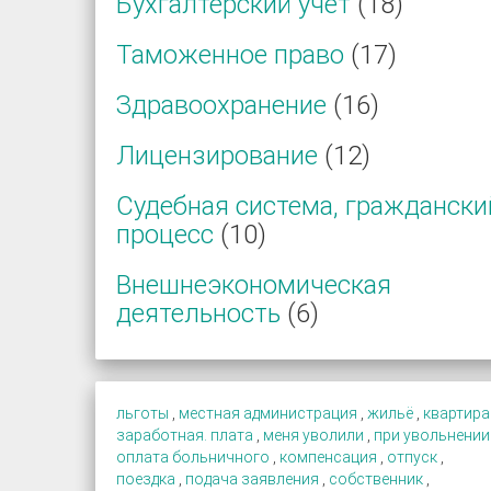
Бухгалтерский учет
(18)
Таможенное право
(17)
Здравоохранение
(16)
Лицензирование
(12)
Судебная система, граждански
процесс
(10)
Внешнеэкономическая
деятельность
(6)
льготы
,
местная администрация
,
жильё
,
квартира
заработная. плата
,
меня уволили
,
при увольнении
оплата больничного
,
компенсация
,
отпуск
,
поездка
,
подача заявления
,
собственник
,