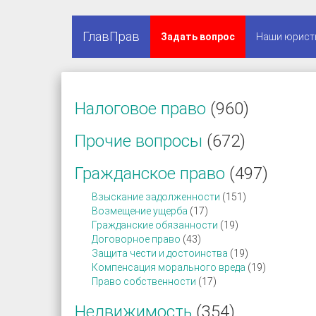
ГлавПрав
Задать вопрос
Наши юрист
Налоговое право
(960)
Прочие вопросы
(672)
Гражданское право
(497)
Взыскание задолженности
(151)
Возмещение ущерба
(17)
Гражданские обязанности
(19)
Договорное право
(43)
Защита чести и достоинства
(19)
Компенсация морального вреда
(19)
Право собственности
(17)
Недвижимость
(354)