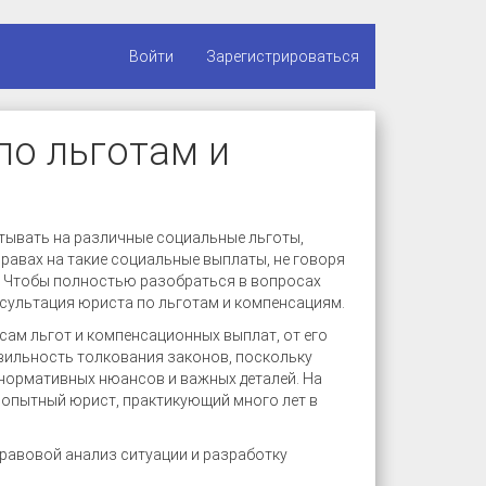
Войти
Зарегистрироваться
по льготам и
тывать на различные социальные льготы,
правах на такие социальные выплаты, не говоря
я. Чтобы полностью разобраться в вопросах
нсультация юриста по льготам и компенсациям.
ам льгот и компенсационных выплат, от его
вильность толкования законов, поскольку
нормативных нюансов и важных деталей. На
опытный юрист, практикующий много лет в
равовой анализ ситуации и разработку