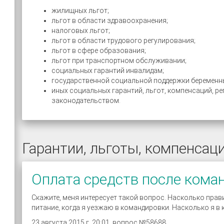
жилищных льгот;
льгот в области здравоохранения;
налоговых льгот;
льгот в области трудового регулирования;
льгот в сфере образования;
льгот при транспортном обслуживании;
социальных гарантий инвалидам;
государственной социальной поддержки беременны
иных социальных гарантий, льгот, компенсаций, 
законодательством.
Гарантии, льготы, компенсац
Оплата средств после кома
Скажите, меня интересует такой вопрос. Насколько прав
питание, когда я уезжаю в командировки. Насколько я в к
23 августа 2015 г. 20:01, вопрос №58688