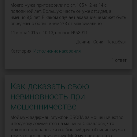
Моего мужа приговорили по ст. 105 ч. 2 на 14 с
половиной лет. Большую часть он уже отсидел, а
именно 8,5 лет. В каком случае наказание не может быть
определено больше чем 2/3 от максимально...
11 июля 2015 г. 10:13, вопрос №53911
Даниил, Санкт-Петербург
Категория:
Исполнение наказания
1 ответ
Как доказать свою
невиновность при
мошенничестве
Мой муж задержан службой ОБОПА за мошенничество
и подделку документов на машины. Оказалось, что
машины ворованные и его бывший друг обвиняет мужа в
том, что это он соучастник. Мой муж не знал, что...