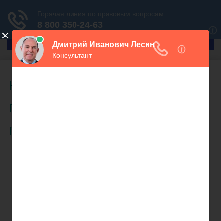
ГлавПрав
Налоговое право
(960)
Прочие вопросы
(672)
Гражданское право
(497)
Взыскание задолженности
(151)
Возмещение ущерба
(17)
Гражданские обязанности
(19)
Договорное право
(43)
Защита чести и достоинства
(19)
Компенсация морального вреда
(19)
Право собственности
(17)