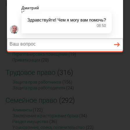
Недвижимость
(354)
Долевое участие в строительстве
(20)
Жилищное право
(128)
Земельное право
(54)
Ипотека
(23)
Коммерческая недвижимость
(19)
Оценка недвижимого имущества
(19)
Перевод помещений из жилых в нежилые и наоборот
(19)
Перепланировка помещений
(19)
Приватизация
(20)
Трудовое право
(316)
Защита прав работников
(156)
Защита прав работодателя
(24)
Семейное право
(292)
Алименты
(122)
Заключение и расторжение брака
(34)
Раздел имущества
(36)
Усыновление, опека, попечительство
(22)