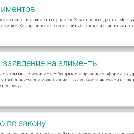
лиментов
ого из них плачу алименты в размере 25% от своего дохода. Мне 
 помощи. Как правильно его составить без подачи заявления на 
ь заявление на алименты
 но в там мне пояснили о необходимости правильно оформить суд
м требованием, сам может написать отказное заявление и не платит
ю пошлину?
о по закону