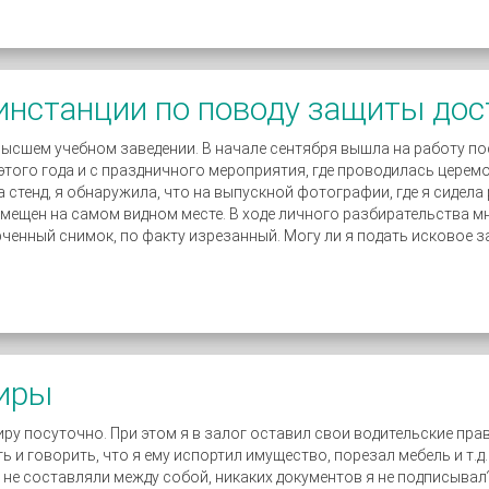
инстанции по поводу защиты дос
Высшем учебном заведении. В начале сентября вышла на работу п
ого года и с праздничного мероприятия, где проводилась церемон
 стенд, я обнаружила, что на выпускной фотографии, где я сидела
мещен на самом видном месте. В ходе личного разбирательства м
ченный снимок, по факту изрезанный. Могу ли я подать исковое з
тиры
иру посуточно. При этом я в залог оставил свои водительские пра
 и говорить, что я ему испортил имущество, порезал мебель и т.д.
ы не составляли между собой, никаких документов я не подписывал