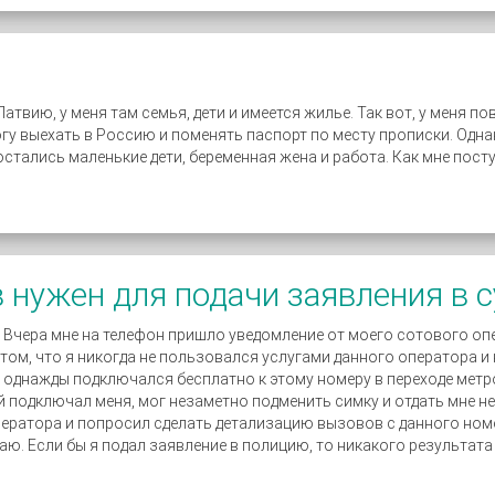
Латвию, у меня там семья, дети и имеется жилье. Так вот, у меня по
гу выехать в Россию и поменять паспорт по месту прописки. Одн
 остались маленькие дети, беременная жена и работа. Как мне пост
 нужен для подачи заявления в с
а. Вчера мне на телефон пришло уведомление от моего сотового 
в том, что я никогда не пользовался услугами данного оператора 
я однажды подключался бесплатно к этому номеру в переходе метро
й подключал меня, мог незаметно подменить симку и отдать мне н
оператора и попросил сделать детализацию вызовов с данного ном
аю. Если бы я подал заявление в полицию, то никакого результата э