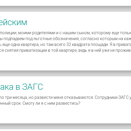
ейским
 полиции, моими родителями и с нашим сыном, которому еще тольк
ы подпадаем под льготные обозначения, согласно которым на каж
ь еще одна квартира, но там всего 32 квадрата площади. Я в прива
ся снятия приватизации в той квартире, ведь я в ней уже не прожи
ака в ЗАГС
о три месяца, но развести меня отказываются. Сотрудники ЗАГС 
нный срок. Смогу ли я с ним развестись?