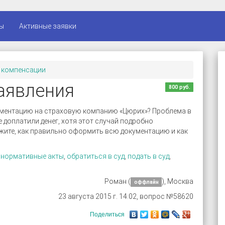
ы
Активные заявки
, компенсации
аявления
800 руб.
окументацию на страховую компанию «Цюрих»? Проблема в
 доплатили денег, хотя этот случай подробно
жите, как правильно оформить всю документацию и как
,
нормативные акты
,
обратиться в суд
,
подать в суд
,
Роман (
), Москва
оффлайн
23 августа 2015 г. 14:02, вопрос №58620
Поделиться