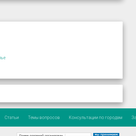
лье
Статьи
Темы вопросов
Консультации по городам
З