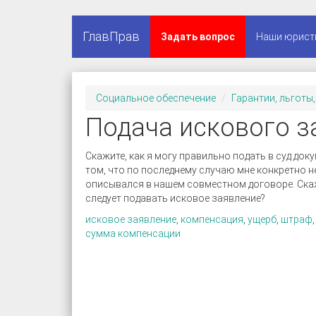
ГлавПрав
Задать вопрос
Наши юрист
Социальное обеспечение
Гарантии, льготы
Подача искового з
Скажите, как я могу правильно подать в суд д
том, что по последнему случаю мне конкретно не
описывался в нашем совместном договоре. Ска
следует подавать исковое заявление?
исковое заявление
,
компенсация
,
ущерб
,
штраф
сумма компенсации