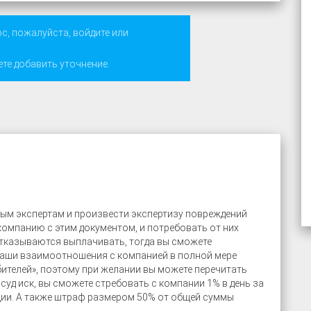
ос, пожалуйста,
войдите
или
ете добавить уточнение.
мым экспертам и произвести экспертизу повреждений
компанию с этим документом, и потребовать от них
отказываются выплачивать, тогда вы сможете
. Ваши взаимоотношения с компанией в полной мере
ителей», поэтому при желании вы можете перечитать
суд иск, вы сможете стребовать с компании 1% в день за
ии. А также штраф размером 50% от общей суммы