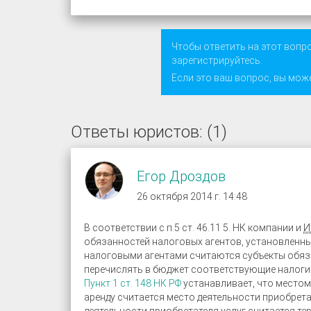
Чтобы ответить на этот вопр
зарегистрируйтесь
.
Если это ваш вопрос, вы мож
Ответы юристов: (1)
Егор Дроздов
26 октября 2014 г. 14:48
В соответствии с п.5 ст. 46.11 5. НК компании и
И
обязанностей налоговых агентов, установленны
налоговыми агентами считаются субъекты обяз
перечислять в бюджет соответствующие налоги
Пункт 1 ст. 148 НК РФ
устанавливает, что местом
аренду считается место деятельности приобрета