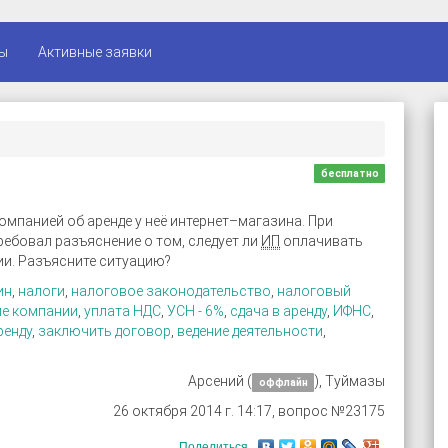
ы
Активные заявки
бесплатно
мпанией об аренде у неё интернет–магазина. При
ебовал разъяснение о том, следует ли
ИП
оплачивать
ии. Разъясните ситуацию?
ин
,
налоги
,
налоговое законодательство
,
налоговый
ие компании
,
уплата НДС
,
УСН - 6%
,
сдача в аренду
,
ИФНС
,
ренду
,
заключить договор
,
ведение деятельности
,
Арсений (
), Туймазы
оффлайн
26 октября 2014 г. 14:17, вопрос №23175
Поделиться