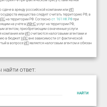
рритория РФ при фактическом присутствии на ней
о сдаче в аренду российской компании или
ИП
осударств имущества следует считать территорию РФ, в
НДС
на территории РФ. Согласно
ст. 161 НК РФ
при
оящим на учёте в
ИФНС
услуг на территории РФ,
ым агентом, приобретающим означенные услуги.
ая компания или
ИП
считаются налоговыми агентами и
нию в бюджет
НДС
вне зависимости от фактической
утый в вопросе
ИП
является налоговым агентом и обязан
 найти ответ:
НАЙТИ