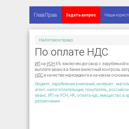
ГлавПрав
Задать вопрос
Наши юрист
Налоговое право
По оплате НДС
ИП
на
УСН
6% заключён договор с зарубежной ко
выплате аванса в банке валютный контроль затр
НДС
в качестве нерезидента и на каком основан
бюджет
,
зарубежная компания
,
интернет - магаз
агент
,
налогоплательщик
,
покупатель
,
российск
аванс
,
ИП на УСН
,
НК
,
оплата ндс
,
имущество в а
разъяснения