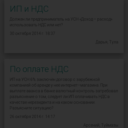
ИП и НДС
Должен ли предприниматель на УСН «Доход – расход»
использовать НДС или нет?
30 октября 2014 г. 18:37
Дарья, Тула
По оплате НДС
ИП на УСН 6% заключён договор с зарубежной
компанией об аренде у неё интернет–магазина. При
выплате аванса в банке валютный контроль затребовал
разъяснение о том, следует ли ИП оплачивать НДС в
качестве нерезидента и на каком основании.
Разъясните ситуацию?
26 октября 2014 г. 14:17
Арсений, Туймазы