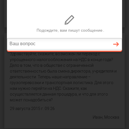
СПРОСИТЬ
Переход с УСН на ОСН
Здравствуйте, скажите, возможен ли переход с
упрощенного налогообложения на НДС в конце года?
Дело в том, что в обществе с ограниченной
ответственностью была смена директора, учредителя и
деятельности. Теперь наше направление –
грузоперевозки и транспортная логистика. Для этого
нам нужно перейти на НДС. Скажите, как
осуществляется данная процедура, и что для этого
может понадобиться?
29 августа 2015 г. 09:26
Иван, Москва