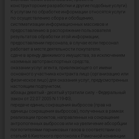
конструкторские разработки и другие подобные услуги).
К услугам по обработке информации относятся услуги
по осуществлению сбора и обобщению,
систематизации информационных массивов и
предоставлению в распоряжение пользователя
результатов обработки этой информации;
предоставлении персонала, в случае если персонал
работает в месте деятельности покупателя;
сдаче в аренду движимого имущества, за исключением
наземных автотранспортных средств;
оказании услуг агента, привлекающего от имени
основного участника контракта лицо (организацию или
физическое лицо) для оказания услуг, предусмотренных
настоящим подпунктом;
абзацы девятый - десятый утратили силу. - Федеральный
закон от 22.07.2005 N 119-ФЗ;
передаче единиц сокращения выбросов (прав на
единицы сокращения выбросов), полученных в рамках
реализации проектов, направленных на сокращение
антропогенных выбросов или на увеличение абсорбции
поглотителями парниковых газов в соответствии со
статьей 6 Киотского протокола к Рамочной конвенции