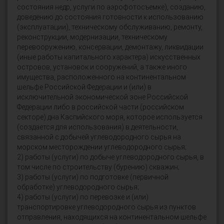
состояния недр, услуги по аэрофотосъемке), созданию,
доведению до состояния готовности к использованию
(эксплуатации), техническому обслуживанию, ремонту,
реконструкции, модернизации, техническому
перевооружению, консервации, демонтажу, ликвидации
(иные работы капитального характера) искусственных
островов, установок и сооружений, а также иного
имущества, расположенного на континентальном
шельфе Российской Федерации и (или) в
исключительной экономической зоне Российской
Федерации либо в российской части (российском
секторе) дна Каспийского моря, которое используется
(создается для использования) в деятельности,
связанной с добычей углеводородного сырья на
морском месторождении углеводородного сырья;
2) работы (услуги) по добыче углеводородного сырья, в
том числе по строительству (бурению) скважин;
3) работы (услуги) по подготовке (первичной
обработке) углеводородного сырья;
4) работы (услуги) по перевозке и (или)
транспортировке углеводородного сырья из пунктов
отправления, находящихся на континентальном шельфе