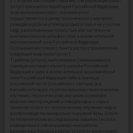
2.1. В целях настоящей главы местом реализации работ
(услуг) признается территория Российской Федерации,
если выполнение работ, оказание услуг
осуществляются в целях геологического изучения,
разведки и добычи углеводородного сырья на участках
недр, расположенных полностью или частично на
континентальном шельфе и (или) в исключительной
экономической зоне Российской Федерации.
Положения настоящего пункта распространяются на
следующие виды работ (услуг):
1) работы (услуги), выполняемые (оказываемые) в
границах континентального шельфа Российской
Федерации и (или) в исключительной экономической
зоне Российской Федерации либо в границах
российской части (российского сектора) дна
Каспийского моря, по региональному геологическому
изучению, геологическому изучению и разведке
морских месторождений углеводородного сырья
(включая услуги по геологическому изучению недр и
воспроизводству минерально-сырьевой базы, услуги
по геофизическим исследованиям скважин, геолого-
разведочные и сейсморазведочные работы,
разведочные буровые работы, услуги по мониторингу