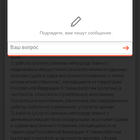
Налоговый кодекс (НК РФ)
Статья 148
Налоговый кодекс
Статья 148
Место реализации работ (услуг)
1. В целях настоящей главы местом реализации работ
(услуг) признается территория Российской Федерации,
если:
1) работы (услуги) связаны непосредственно с
недвижимым имуществом (за исключением воздушных,
морских судов и судов внутреннего плавания, а также
космических объектов), находящимся на территории
Российской Федерации. К таким работам (услугам), в
частности, относятся строительные, монтажные,
строительно-монтажные, ремонтные, реставрационные
работы, работы по озеленению, услуги по аренде;
2) работы (услуги) связаны непосредственно с
движимым имуществом, воздушными, морскими судами
и судами внутреннего плавания, находящимися на
территории Российской Федерации. К таким работам
(услугам) относятся, в частности, монтаж, сборка,