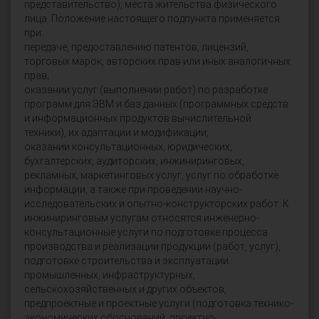
представительство), места жительства физического
лица. Положение настоящего подпункта применяется
при:
передаче, предоставлению патентов, лицензий,
торговых марок, авторских прав или иных аналогичных
прав;
оказании услуг (выполнении работ) по разработке
программ для ЭВМ и баз данных (программных средств
и информационных продуктов вычислительной
техники), их адаптации и модификации;
оказании консультационных, юридических,
бухгалтерских, аудиторских, инжиниринговых,
рекламных, маркетинговых услуг, услуг по обработке
информации, а также при проведении научно-
исследовательских и опытно-конструкторских работ. К
инжиниринговым услугам относятся инженерно-
консультационные услуги по подготовке процесса
производства и реализации продукции (работ, услуг),
подготовке строительства и эксплуатации
промышленных, инфраструктурных,
сельскохозяйственных и других объектов,
предпроектные и проектные услуги (подготовка технико-
экономических обоснований, проектно-