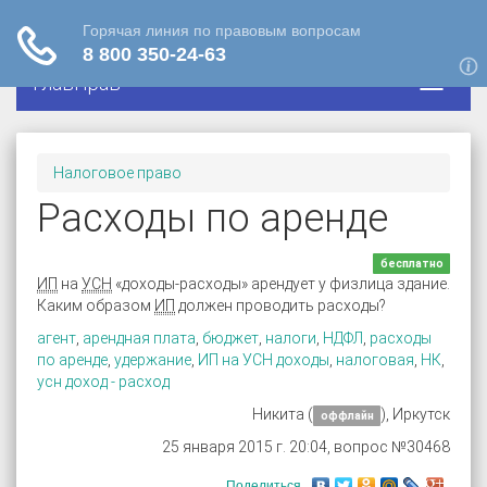
ГлавПрав
Налоговое право
Расходы по аренде
бесплатно
ИП
на
УСН
«доходы-расходы» арендует у физлица здание.
Каким образом
ИП
должен проводить расходы?
агент
,
арендная плата
,
бюджет
,
налоги
,
НДФЛ
,
расходы
по аренде
,
удержание
,
ИП на УСН доходы
,
налоговая
,
НК
,
усн доход - расход
Никита (
), Иркутск
оффлайн
25 января 2015 г. 20:04, вопрос №30468
Поделиться