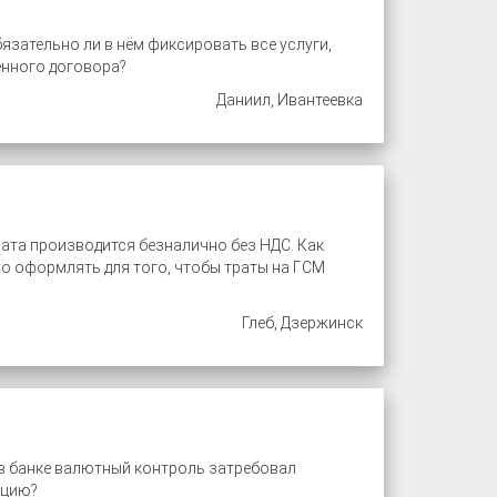
зательно ли в нём фиксировать все услуги,
ённого договора?
Даниил, Ивантеевка
ата производится безналично без НДС. Как
о оформлять для того, чтобы траты на ГСМ
Глеб, Дзержинск
 в банке валютный контроль затребовал
ацию?