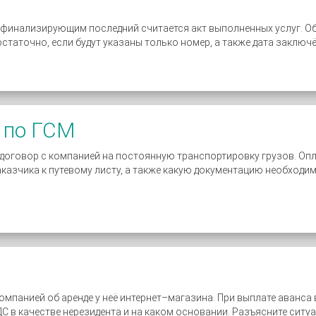
 финализирующим последний считается акт выполненных услуг. Обя
статочно, если будут указаны только номер, а также дата заключ
ы по ГСМ
оговор с компанией на постоянную транспортировку грузов. Опл
азчика к путевому листу, а также какую документацию необходим
омпанией об аренде у неё интернет–магазина. При выплате аванса
ДС в качестве нерезидента и на каком основании. Разъясните ситу