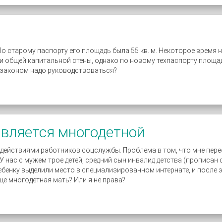
о старому паспорту его площадь была 55 кв. м. Некоторое время н
 и общей капитальной стены, однако по новому техпаспорту площ
м законом надо руководствоваться?
является многодетной
 действиями работников соцслужбы. Проблема в том, что мне пер
 нас с мужем трое детей, средний сын инвалид детства (прописан 
ебенку выделили место в специализированном интернате, и после э
еще многодетная мать? Или я не права?