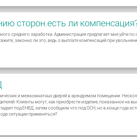
нию сторон.есть ли компенсация
чного среднего заработка. Администрация предлагает мне уйти п
жите, законно ли это, ведь о выплате компенсаций при увольне
Д
ических и межкомнатных дверей в арендуемом помещении. Несколь
телей. Клиенты могут, как приобрести изделие, показанное на выс
адает под ЕНВД, затем сообщили что под ОСН, но в конце года есть
рода ситуации применяться?