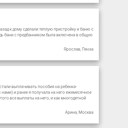
азад к дому сделали тёплую пристройку и баню с
адь бани с предбанником была включена в общую
Ярослав, Пенза
естали выплачивать пособия на ребенка-
с нами) и ранее я получала на него ежемесячное
того все выплаты на него, и как многодетной
Арина, Москва