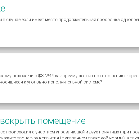
ке
ли в случае если имеет место продолжительная просрочка одновре
 такому положению ФЗ №44 как преимущество по отношению к пред
тносящихся к уголовно-исполнительной системе?
о вскрыть помещение
с происходил с участием управляющей и двух понятных (при пров
кажите процедуру вскрытия (с указанием правовой нормы), а так