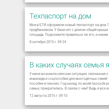
Техпаспорт на дом
Мне в БТИ оформили новый техпаспорт на дом. П
предбанником. У бани нет с домом общей крыши
площадь. Подскажите правильно ли это, и каки
8 октября 2015 г. 09:24
В каких случаях семья 
У меня возникла неясная ситуация, связанная с
инвалида и соцпособия для многодетных семей. У
пособие и пенсию. Год назад, по моей просьбе р
семье, прекратились. В связи с чем? Ведь я все 
12 августа 2015 г. 09:10