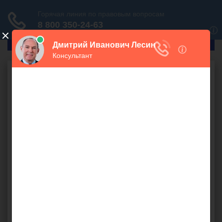
ГлавПрав
Налоговое право
Обложение сумм на
лечение
бесплатно
Компания на
УСН
оплатила своему сотруднику лечение.
Следует ли с данной суммы перечислить НДФЛ и взносы
в
ПФ
Р?
ЕСН
,
налоги
,
налогоплательщик
,
НДФЛ
,
ПФР
,
работник
,
работодатель
,
расходы
,
родственники
,
сотрудник
,
УСН
,
трудовой контракт
,
налоговая
,
договор ГПХ
,
НК
Михаил (
), Серпухов
оффлайн