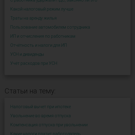
С работника удержали НДС, законно ли это
Какой налоговый режим лучше
Траты на аренду жилья
Пользование автомобилем сотрудника
ИП и отчисления по работникам
Отчётность и налоги для ИП
УСН и дивиденды
Учёт расходов при УСН
Статьи на тему:
Налоговый вычет при ипотеке
Увольнение во время отпуска
Компенсация отпуска при увольнении
Какие налоги платит работодатель