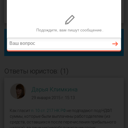
29 января 2015 г. 15:00, вопрос №30723
Поделиться
Чтобы ответить на этот вопрос, пожалуйста,
войдите
или
зарегистрируйтесь
.
Если это ваш вопрос, вы можете добавить уточнение.
Ответы юристов: (1)
Дарья Климкина
29 января 2015 г. 15:13
Как гласит
п. 10 ст. 217 НК РФ
не подпадают под НДФЛ
суммы, которые были выплачены работодателем (из
средств, оставшихся после перечисления прибыльного
налога), за лечение/медобслуживание своих