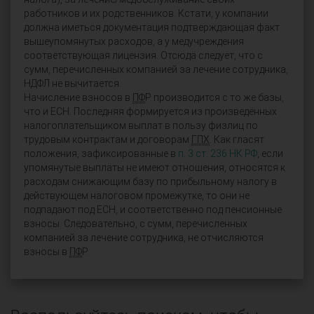
работников и их родственников. Кстати, у компании
должна иметься документация подтверждающая факт
вышеупомянутых расходов, а у медучреждения
соответствующая лицензия. Отсюда следует, что с
сумм, перечисленных компанией за лечение сотрудника,
НДФЛ не вычитается.
Начисление взносов в
ПФ
Р производится с то же базы,
что и ЕСН. Последняя формируется из произведённых
налогоплательщиком выплат в пользу физлиц по
трудовым контрактам и договорам
ГПХ
. Как гласят
положения, зафиксированные в
п. 3 ст. 236 НК РФ
, если
упомянутые выплаты не имеют отношения, относятся к
расходам снижающим базу по прибыльному налогу в
действующем налоговом промежутке, то они не
подпадают под ЕСН, и соответственно под пенсионные
взносы. Следовательно, с сумм, перечисленных
компанией за лечение сотрудника, не отчисляются
взносы в
ПФ
Р.