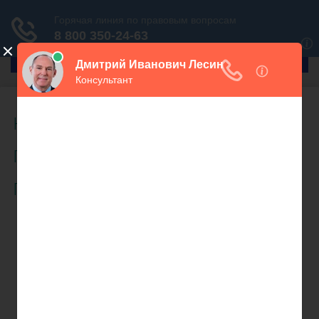
ГлавПрав
Налоговое право
(960)
Прочие вопросы
(672)
Гражданское право
(497)
Взыскание задолженности (151)
Возмещение ущерба
(17)
Гражданские обязанности
(19)
Договорное право
(43)
Защита чести и достоинства
(19)
Компенсация морального вреда
(19)
Право собственности
(17)