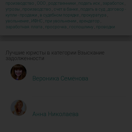
производство
,
ООО
,
родственники
,
подать иск
,
заработок
,
угрозы
,
производство
,
счет в банке
,
подать в суд
,
договор -
купли - продажи
,
в судебном порядке
,
прокуратура
,
увольнение
,
ИФНС
,
при увольнении
,
арендатор
,
заработная. плата
,
просрочка
,
госпошлину
,
проводки
Лучшие юристы в категории Взыскание
задолженности
Вероника Семёнова
Анна Николаева