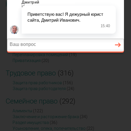
Недвижимость
(354)
Долевое участие в строительстве
(20)
Жилищное право
(128)
Земельное право
(54)
Ипотека
(23)
Коммерческая недвижимость
(19)
Оценка недвижимого имущества
(19)
Перевод помещений из жилых в нежилые и наоборот
(19)
Перепланировка помещений
(19)
Приватизация
(20)
Трудовое право
(316)
Защита прав работников
(156)
Защита прав работодателя
(24)
Семейное право
(292)
Алименты
(122)
Заключение и расторжение брака
(34)
Раздел имущества
(36)
Усыновление, опека, попечительство
(22)