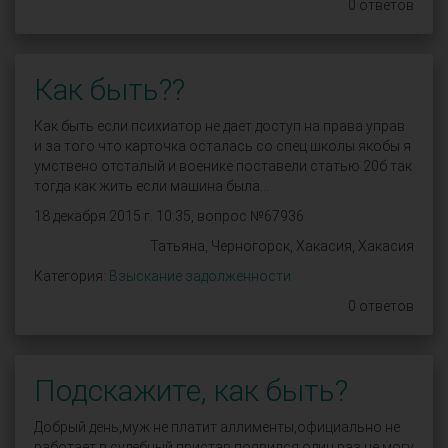
0 ответов
Как быть??
Как быть если психиатор не дает доступ на права управ
и за того что карточка осталась со спец школы якобы я
умствено отсталый и военике поставели статью 20б так
тогда как жить если машина была...
18 декабря 2015 г. 10:35, вопрос №67936
Татьяна, Черногорск, Хакасия, Хакасия
Категория:
Взыскание задолженности
0 ответов
Подскажите, как быть?
Добрый день,муж не платит аллименты,официально не
работает,в судебный пристав появился один раз,не могу