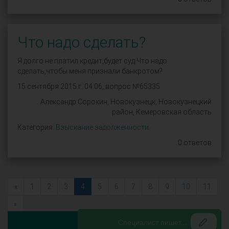
Что надо сделать?
Я долго не платил кредит,будет суд.Что надо
сделать,чтобы меня признали банкротом?
15 сентября 2015 г. 04:06, вопрос №65335
Александр Сорокин, Новокузнецк, Новокузнецкий
район, Кемеровская область
Категория:
Взыскание задолженности
0 ответов
«
1
2
3
4
5
6
7
8
9
10
11
»