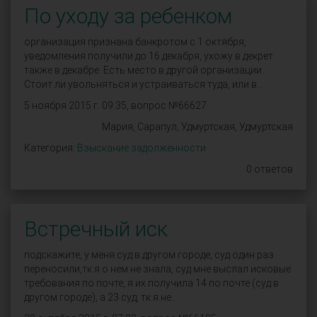
По уходу за ребенком
организация признана банкротом с 1 октября,
уведомления получили до 16 декабря, ухожу в декрет
также в декабре. Есть место в другой организации.
Стоит ли увольняться и устраиваться туда, или в...
5 ноября 2015 г. 09:35, вопрос №66627
Мария, Сарапул, Удмуртская, Удмуртская
Категория:
Взыскание задолженности
0 ответов
Встречный иск
подскажите, у меня суд в другом городе, суд один раз
переносили,тк я о нем не знала, суд мне выслал исковые
требования по почте, я их получила 14 по почте (суд в
другом городе), а 23 суд, тк я не...