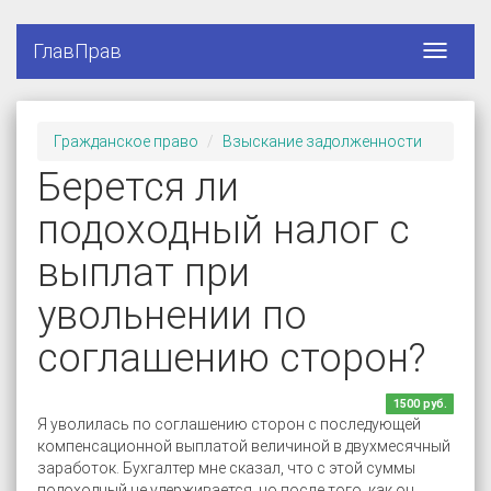
ГлавПрав
Гражданское право
Взыскание задолженности
Берется ли
подоходный налог с
выплат при
увольнении по
соглашению сторон?
1500 руб.
Я уволилась по соглашению сторон с последующей
компенсационной выплатой величиной в двухмесячный
заработок. Бухгалтер мне сказал, что с этой суммы
подоходный не удерживается, но после того, как он