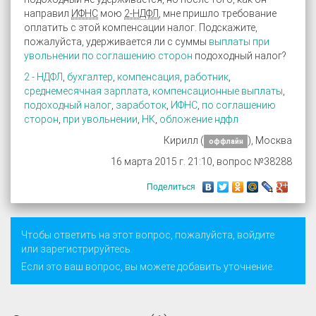
направил
ИФНС
мою
2-НДФЛ
, мне пришло требование
оплатить с этой компенсации налог. Подскажите,
пожалуйста, удерживается ли с суммы
выплаты при
увольнении по соглашению сторон
подоходный налог?
2 - НДФЛ
,
бухгалтер
,
компенсация
,
работник
,
среднемесячная зарплата
,
компенсационные выплаты
,
подоходный налог
,
заработок
,
ИФНС
,
по соглашению
сторон
,
при увольнении
,
НК
,
обложение ндфл
Кирилл (
), Москва
оффлайн
16 марта 2015 г. 21:10, вопрос №38288
Поделиться
Чтобы ответить на этот вопрос, пожалуйста,
войдите
или
зарегистрируйтесь
.
Если это ваш вопрос, вы можете добавить уточнение.