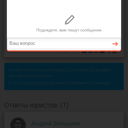
компенсации?
компенсация
,
соглашение сторон
,
увольнение
работника
,
день увольнения
,
компенсационные
выплаты
,
трудовой контракт
,
при увольнении
Никита (
), Санкт-Петербург
оффлайн
5 июля 2015 г. 20:47, вопрос №53146
Поделиться
Чтобы ответить на этот вопрос, пожалуйста,
войдите
или
зарегистрируйтесь
.
Если это ваш вопрос, вы можете добавить уточнение.
Ответы юристов: (1)
Андрей Зальцман