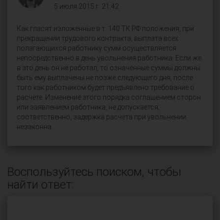
5 июля 2015 г. 21:42
Как гласят изложенные в т. 140 ТК РФ положения, при
прекращении трудового контракта, выплата всех
полагающихся работнику сумм осуществляется
непосредственно в день увольнения работника. Если же
в это день он не работал, то означенные суммы должны
быть ему выплачены не позже следующего дня, после
того как работником будет предъявлено требование о
расчёте. Изменение этого порядка соглашением сторон
или заявлением работника, не допускается,
соответственно, задержка расчёта при увольнении
незаконна.
Воспользуйтесь поиском, чтобы
найти ответ: