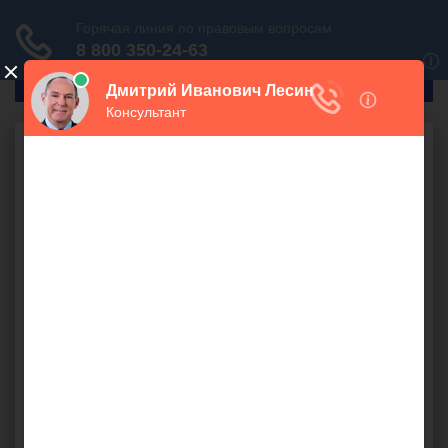
ГлавПрав
Административное право
Произвол чиновников
Задержка выплаты
увольнительной
компенсации
900 руб.
Я намереваюсь уволиться из компании. В кадрах мне
выдали: бланк заявления на увольнение, бланк
заявления, куда направлять трудовую, а также бланк
заявления о согласии на задержку компенсационных
выплат. Подскажите, имеют ли в компании право
задерживать мне выплату увольнительной