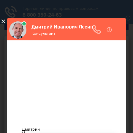
ГлавПрав
Трудовое право
Защита прав работников
Удержания по НДФЛ
900 руб.
Следует ли удерживать НДФЛ при выплате расчёта при
увольнении, если с начала года сотрудник пребывал в
отпуске по уходу за ребёнком?
выходное пособие
,
главбух
,
компенсация
,
отпуск по.
уходу за ребенком
,
работник
,
сотрудник
,
среднемесячная зарплата
,
средняя зарплата
,
удержание
,
при увольнении
,
НК
,
обложение ндфл
,
сумма
компенсации
Екатерина (
), Ростов-на-Дону
оффлайн