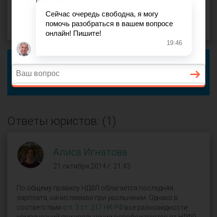
21 октября 2014 г. 20:55, вопрос №22291
Поделиться
Чтобы ответить на этот вопрос, пожалуйста,
войдите
или
зарегистрируйтесь
.
Если это ваш вопрос, вы можете добавить уточнение.
Ответы юристов: (1)
Алиса Игнатова
21 октября 2014 г. 21:43
По общему правилу НДФЛ облагается последняя
зарплата, начисляемая при увольнении. Однако в
соответствии с
п. 3 ст. 217 НК РФ
все разновидности