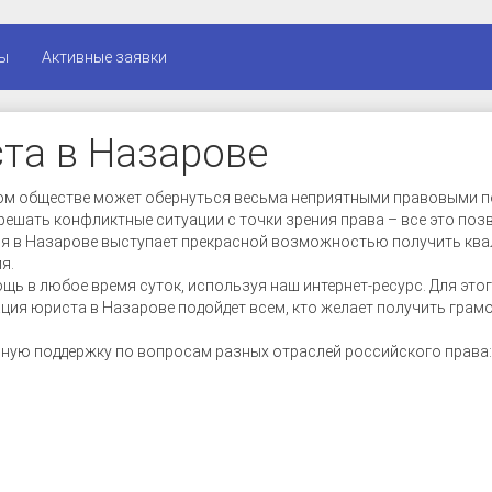
ы
Активные заявки
та в Назарове
ом обществе может обернуться весьма неприятными правовыми по
ешать конфликтные ситуации с точки зрения права – все это поз
ция в Назарове выступает прекрасной возможностью получить к
я.
ь в любое время суток, используя наш интернет-ресурс. Для эт
ция юриста в Назарове подойдет всем, кто желает получить грам
нную поддержку по вопросам разных отраслей российского права: