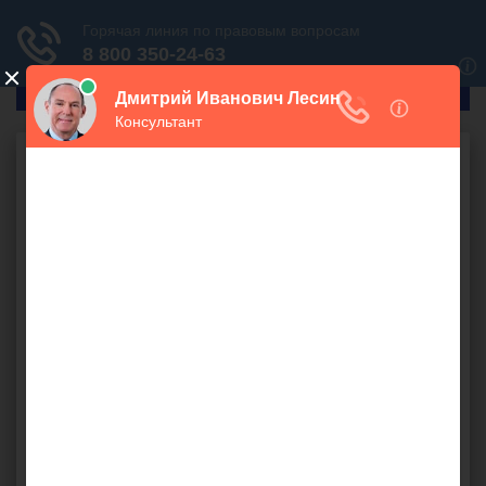
ГлавПрав
Консультация юриста
в Минусинске
Людям, не имеющим юридического образования,
сложно разобраться во всех хитросплетениях и
тонкостях российского законодательства, не говоря
уже о нормативных актах и правоприменительной
практике. Бесплатная юридическая консультация в
Минусинске – это простой и доступный способ
получить правовую помощь в любой сложной или
конфликтной ситуации.
Онлайн консультация юриста в Минусинске
предполагает получение ответов и правовых
рекомендаций от практикующих специалистов,