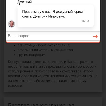
имеющий опыт ведения конкретной категории дел. Так,
если у вас возникли семейные споры, и вам нужна
юридическая поддержка, ваш вопрос будет направлен
юристу, компетентному в семейном праве.
Услуги юристов включают консультации по:
наследственным вопросам;
разрешению семейных споров;
вопросам опеки, попечительства;
взыскания долгов, ущерба;
регистрации юридического лица;
оформления уставных документов;
другим вопросам.
Консультация адвоката, юриста или бухгалтера – это
первоначальный этап разрешения спорных вопросов и
урегулирования любых правовых конфликтов. Чтобы
воспользоваться консультационными услугами, нужно
заполнить в онлайн-режиме специальную форму
вопроса.
Бесплатная юридическая