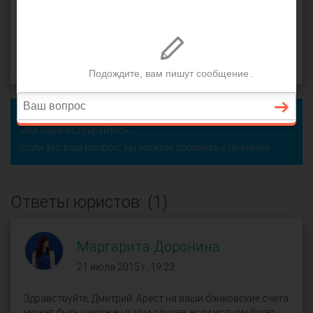
ходатайство
,
истец
Максим (
), Москва
оффлайн
21 июля 2015 г. 19:15, вопрос №55135
Поделиться
Чтобы ответить на этот вопрос, пожалуйста,
войдите
или
зарегистрируйтесь
.
Если это ваш вопрос, вы можете добавить уточнение.
Ответы юристов: (1)
Маргарита Доронина
21 июля 2015 г. 19:23
Здравствуйте, Дмитрий. Арест на ваши банковские счета
может быть наложен в том случае, если истцом будет