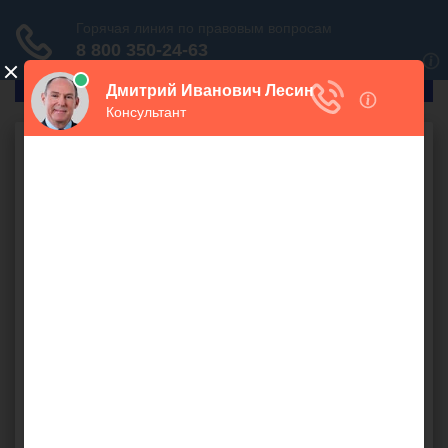
ГлавПрав
Арбитраж
Экономические
споры
300 руб.
Добрый день. В связи с тем, что я не смог вовремя
рассчитаться за поставку продукции, контрагент
инициировал в отношении меня судебное арбитражное
разбирательство. Подскажите, будут ли арестовываться
мои банковские счета?
банковский счет
,
задолженность
,
контрагент
,
погашение
,
поставка продукции
,
судебное решение
,