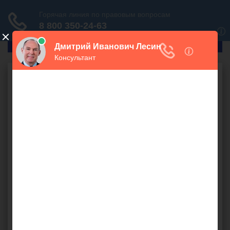
ГлавПрав
Недвижимость
Ипотека
Что лучше: кредит или
ипотека
бесплатно
Помогите определиться, что лучше: кредит на квартиру
или ипотека.
жильё
,
залог
,
клиент
,
кредиты
,
недвижимость
,
покупка
,
собственник квартиры
,
выдача денежных средств
,
ипотека
Варвара (
), Москва
оффлайн