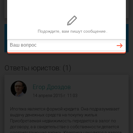
14 апреля 2015 г. 10:45, вопрос №43728
Поделиться
Чтобы ответить на этот вопрос, пожалуйста,
войдите
или
зарегистрируйтесь
.
Если это ваш вопрос, вы можете добавить уточнение.
Ответы юристов: (1)
Егор Дроздов
14 апреля 2015 г. 11:03
Ипотека является формой кредита. Она подразумевает
выдачу денежных средств на покупку жилья.
Приобретаемая недвижимость передается в залог по
договору, а в свидетельстве о собственности делается
соответствующая запись. Квартира находится в залоге