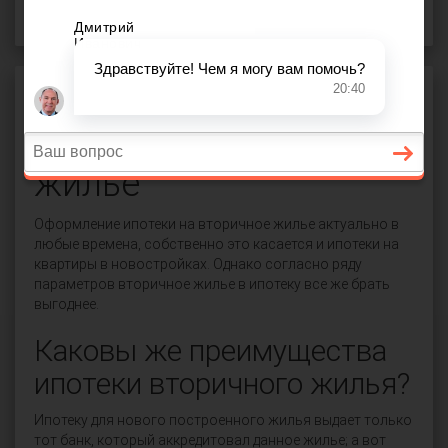
Недвижимость
Ипотека
Ипотека на вторичное
жилье
Оформление ипотеки на вторичное жилье актуально в
любые времена, собственно это касается и ипотеки на
квартиры в новостройках. Однако согласно ряду
параметров вторичное жилье в ипотеку все же брать
выгоднее.
Каковы же преимущества
ипотеки вторичного жилья?
Ипотеку для нового построенного жилья выдает только
тот банк, который аккредитовал данное жилье; а вот