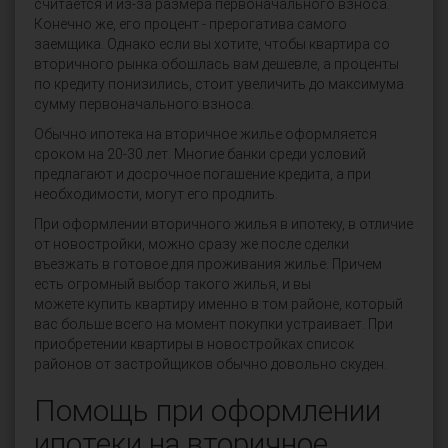
считается и из-за размера первоначального взноса.
Конечно же, его процент - прерогатива самого
заемщика. Однако если вы хотите, чтобы квартира со
вторичного рынка обошлась вам дешевле, а проценты
по кредиту понизились, стоит увеличить до максимума
сумму первоначального взноса.
Обычно ипотека на вторичное жилье оформляется
сроком на 20-30 лет. Многие банки среди условий
предлагают и досрочное погашение кредита, а при
необходимости, могут его продлить.
При оформлении вторичного жилья в ипотеку, в отличие
от новостройки, можно сразу же после сделки
въезжать в готовое для проживания жилье. Причем
есть огромный выбор такого жилья, и вы
можете купить квартиру именно в том районе, который
вас больше всего на момент покупки устраивает. При
приобретении квартиры в новостройках список
районов от застройщиков обычно довольно скуден.
Помощь при оформлении
ипотеки на вторичное