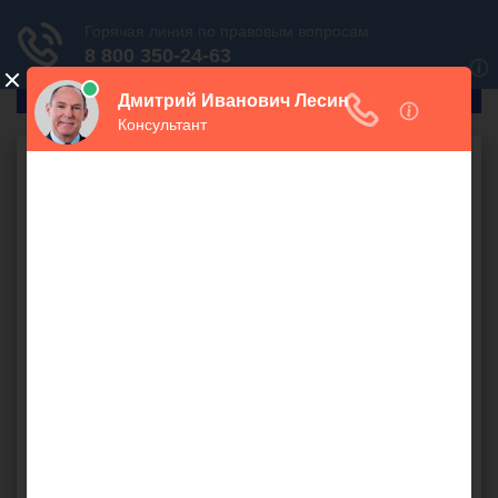
ГлавПрав
Уголовное право
Дарение доли
квартиры отцу
бесплатно
Хочу подарить собственное имущество своему
родственнику через
дарение доли в квартире
. Возможен
ли такой вариант, если мы состоим в близком родстве.
Разъясните последовательность действий и
расскажите, можно ли избежать заверения документов
у нотариуса?
договор - дарения
,
имущественные права
,
нотариус
,