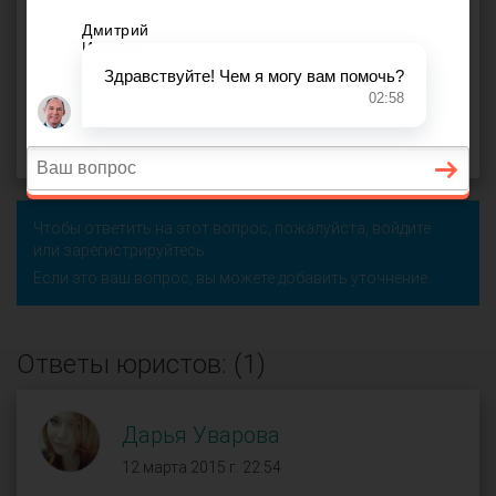
паспорт
,
право собственности
,
расходы
,
родственники
,
Росреестр
,
доля в квартире
,
объект недвижимости
,
получатель
,
доля квартиры
Маргарита (
), Губкин
оффлайн
12 марта 2015 г. 21:56, вопрос №37251
Поделиться
Чтобы ответить на этот вопрос, пожалуйста,
войдите
или
зарегистрируйтесь
.
Если это ваш вопрос, вы можете добавить уточнение.
Ответы юристов: (1)
Дарья Уварова
12 марта 2015 г. 22:54