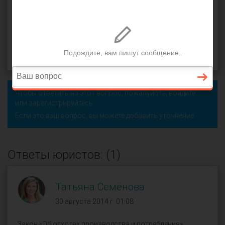
производство
,
собственник
,
эксплуатация
,
заключить
договор
Софья (
), Екатеринбург
оффлайн
30 августа 2014 г. 00:41, вопрос №12278
Поделиться
Чтобы ответить на этот вопрос, пожалуйста,
войдите
или
зарегистрируйтесь
.
Если это ваш вопрос, вы можете добавить уточнение.
Ответы юристов: (1)
Татьяна Семёнова
30 августа 2014 г. 01:08
Закон «Об отходах производства и потребления»