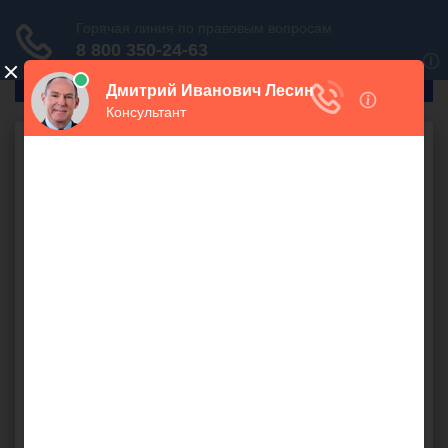
ГлавПрав
Гражданское право
Платежи за
негативное
воздействие
бесплатно
При аренде помещения кто должен оплачивать сбор по
негативному воздействию на окружающую среду, и как
это должно быть отражено в договоре аренды?
арендатор
,
арендная плата
,
арендодатель
,
договор -
аренды
,
помещение
,
право собственности
,
продукция
,