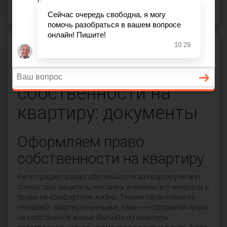
Гражданское право
Право собственности
Регистрация
собственности на
квартиру: документы
Оформляем право
собственности на квартиру
Регистрация права собственности на квартиру может
полностью защитить человека, а именно его интересы и
право на комфортную жизнь. Такими гарантиями не
обладают квартиросъемщики, какие не оформили право
на собственное жилье. Выгнать из квартиры