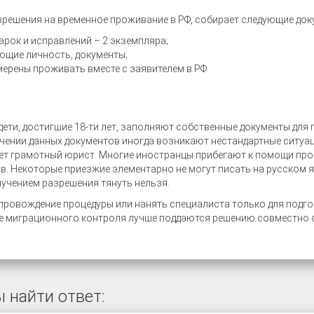
зрешения на временное проживание в РФ, собирает следующие док
рок и исправлений – 2 экземпляра;
ющие личность, документы;
мерены проживать вместе с заявителем в РФ.
дети, достигшие 18-ти лет, заполняют собственные документы для
учении данных документов иногда возникают нестандартные ситуа
ет грамотный юрист. Многие иностранцы прибегают к помощи проф
в. Некоторые приезжие элементарно не могут писать на русском 
лучением разрешения тянуть нельзя.
ровождение процедуры или нанять специалиста только для подгот
ре миграционного контроля лучше поддаются решению совместно
 найти ответ: