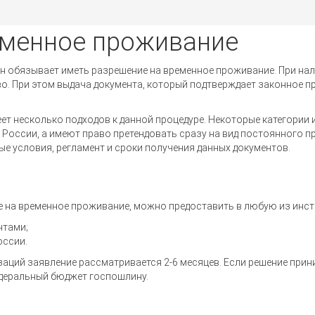
еменное проживание
он обязывает иметь разрешение на временное проживание. При на
во. При этом выдача документа, который подтверждает законное 
т несколько подходов к данной процедуре. Некоторые категории
России, а имеют право претендовать сразу на вид постоянного пр
е условия, регламент и сроки получения данных документов.
е на временное проживание, можно предоставить в любую из инст
нтами;
оссии.
заций заявление рассматривается 2-6 месяцев. Если решение прин
едеральный бюджет госпошлину.