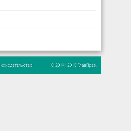
аконодательство
© 2014–2016 ГлавПрав.