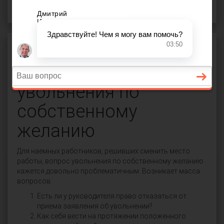
Трудовое право
Защита прав работников
Процедура
увольнения по
собственному
желанию
Для наемных работников, решивших сменить место
работы, вопрос увольнения по собственному желанию
кажется довольно проблематичным. Возникает масса
вопросов:
Есть ли у руководителя право отказаться от
приема заявления об увольнении?
Как себя вести на протяжении положенного