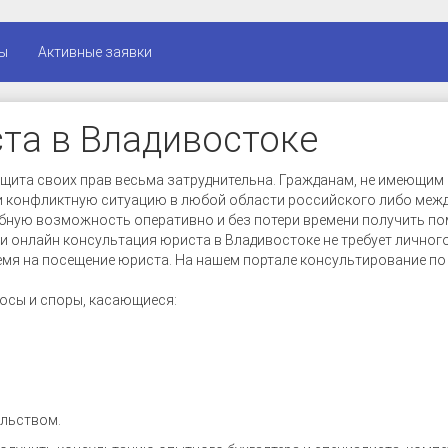
ы
Активные заявки
та в Владивостоке
защита своих прав весьма затруднительна. Гражданам, не имеющи
 конфликтную ситуацию в любой области российского либо межд
обную возможность оперативно и без потери времени получить 
 онлайн консультация юриста в Владивостоке не требует личного 
ремя на посещение юриста. На нашем портале консультирование п
осы и споры, касающиеся:
ельством.