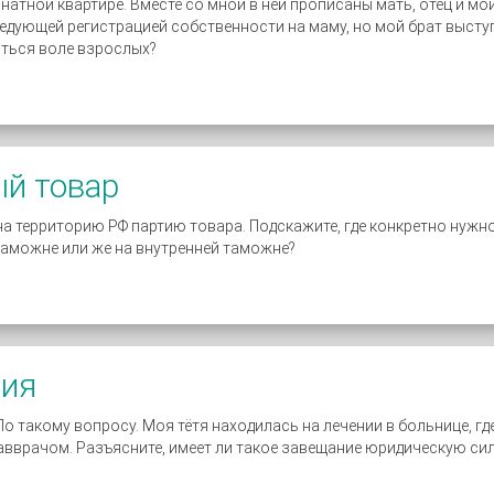
атной квартире. Вместе со мной в ней прописаны мать, отец и мой
едующей регистрацией собственности на маму, но мой брат выступ
иться воле взрослых?
й товар
а территорию РФ партию товара. Подскажите, где конкретно нуж
таможне или же на внутренней таможне?
ния
 такому вопросу. Моя тётя находилась на лечении в больнице, где
авврачом. Разъясните, имеет ли такое завещание юридическую сил