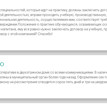
 специальностей, которые идут на практику, должны заключить до
 деятельностью, вправе проходить учебную, производственную, 
сиональная деятельность, осуществляемая ими, соответствует тре
тверждении Положения о практике обучающихся, осваивающих осно
капитана, ему все равно нужно заключать договор на учебную, пр
вор с этой компанией? Спасибо!
ию
оперативе в двухэтажном доме со всеми коммуникациями. В наличи
лены в муниципальный орган более года назад. Оформление сих по
кону на рассмотрение отводится сорок пять дней и три на уведомл