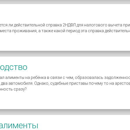
ется ли действительной справка 2НДФЛ для налогового вычета при
еста проживания, а также какой период эта справка действитель
водство
вал алименты на ребёнка в связи с чем, образовалась задолженно
я два автомобиля. Однако, судебные приставы почему то на арест
нность сразу?
 алименты