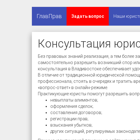
ГлавПрав
Задать вопрос
Наши юрист
Консультация юрис
Без правовых знаний реализация, а тем более 
самостоятельно разрешить возникший спор или
консультация в Владивостоке обеспечивает уд
В отличие от традиционной юридической помощи
профессионала, стоять в очередях и тратить в
«вопрос-ответ» в онлайн-режиме.
Практикующие юристы помогут разрешить вопр
невыплаты алиментов;
оформления сделок;
составления договоров;
регистрации прав;
взыскания убытков;
других ситуаций, регулируемых законодат