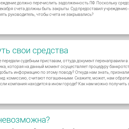
ждение должно перечислить задолженность ПФ. Поскольку средст
 декабря счета должны быть закрыты. Суд предоставил учреждению
нять руководитель, чтобы счета не закрывались?
уть свои средства
е передали судебным приставам, оттуда документ перенаправили 
ка, которая на данный момент осуществляет процедуру банкротст
здобыть информацию по этому поводу? Откуда нам знать, признали 
вид. комиссию, считают погашенными. Скажите, может, нам обрати
если компания находится в ином городе? Как нам можно получить 
 невозможна?