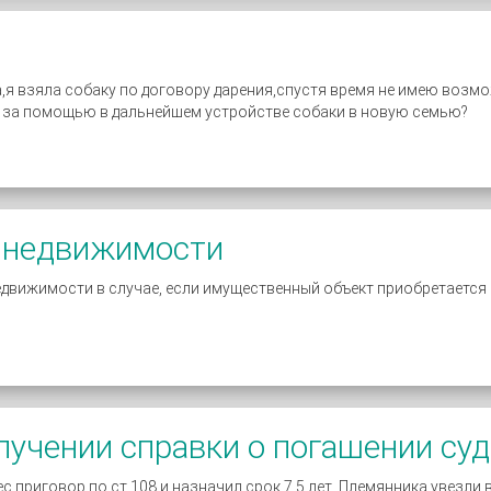
,я взяла собаку по договору дарения,спустя время не имею воз
му за помощью в дальнейшем устройстве собаки в новую семью?
а недвижимости
едвижимости в случае, если имущественный объект приобретается 
лучении справки о погашении су
ес приговор по ст.108 и назначил срок 7,5 лет. Племянника увезли