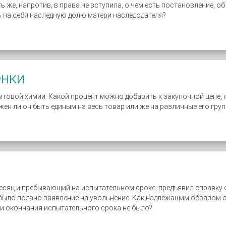
ь же, напротив, в права не вступила, о чем есть постановление, 
ь на себя наследную долю матери наследодателя?
енки
товой химии. Какой процент можно добавить к закупочной цене,
жен ли он быть единым на весь товар или же на различные его гру
сяц и пребывающий на испытательном сроке, предъявил справку 
 было подано заявление на увольнение. Как надлежащим образом 
ли окончания испытательного срока не было?