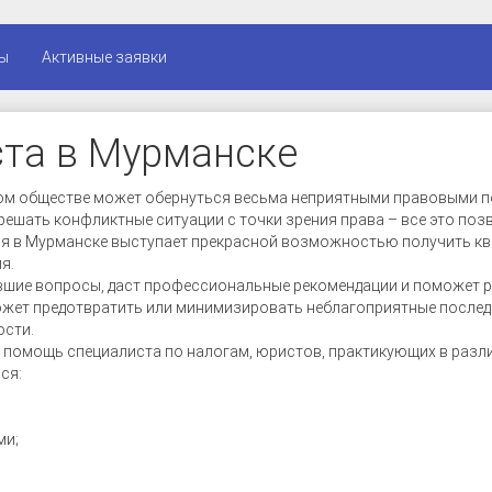
ы
Активные заявки
ста в Мурманске
ом обществе может обернуться весьма неприятными правовыми по
ешать конфликтные ситуации с точки зрения права – все это поз
ция в Мурманске выступает прекрасной возможностью получить 
я.
вшие вопросы, даст профессиональные рекомендации и поможет 
жет предотвратить или минимизировать неблагоприятные последс
ости.
 помощь специалиста по налогам, юристов, практикующих в разли
ся:
ми;