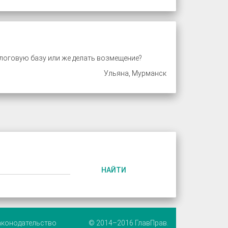
логовую базу или же делать возмещение?
Ульяна, Мурманск
НАЙТИ
аконодательство
© 2014–2016 ГлавПрав.