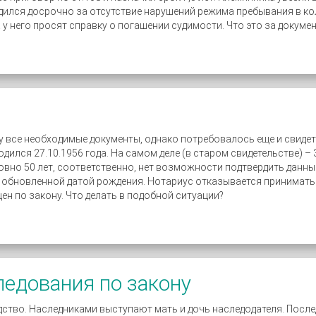
дился досрочно за отсутствие нарушений режима пребывания в к
у него просят справку о погашении судимости. Что это за докумен
у все необходимые документы, однако потребовалось еще и свидет
ился 27.10.1956 года. На самом деле (в старом свидетельстве) – 30
овно 50 лет, соответственно, нет возможности подтвердить данные
с обновленной датой рождения. Нотариус отказывается принимать 
ен по закону. Что делать в подобной ситуации?
ледования по закону
ство. Наследниками выступают мать и дочь наследодателя. После