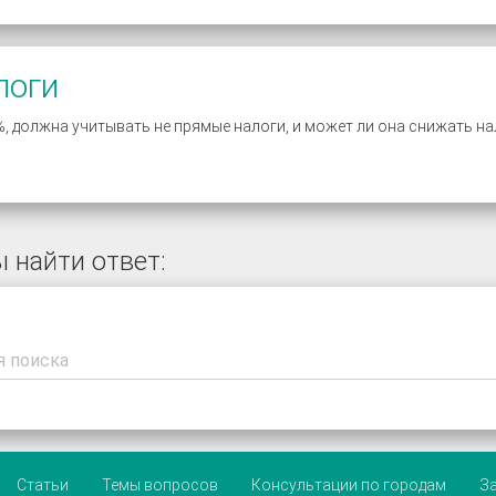
логи
 должна учитывать не прямые налоги, и может ли она снижать на
 найти ответ:
Статьи
Темы вопросов
Консультации по городам
З