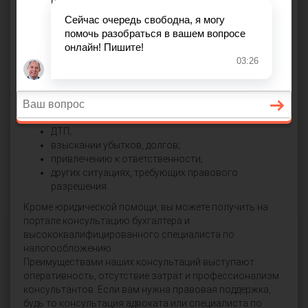
этого вам достаточно правильно сформулировать
вопрос и отправить юристам. Онлайн консультация
юриста в Березниках подойдет всем, кто желает
получить грамотный, аргументированный с точки
зрения права ответ по своей проблеме.
Вы можете обратиться к практикующим юристам, если
вам нужна правовая помощь при:
покупке недвижимости;
разводе, разделе собственности;
ДТП;
взыскании убытков, долгов;
привлечению к ответственности;
других ситуациях, требующих правового
разрешения.
Кроме юридической помощи, вы можете получить на
портале консультацию бухгалтера и
высококвалифицированного специалиста по
налогообложению.
Преимуществами наших консультаций выступают
оперативность, отсутствие затрат и профессионализм
консультантов. Если вам нужна правовая поддержка,
будь то консультация адвоката или специалиста по