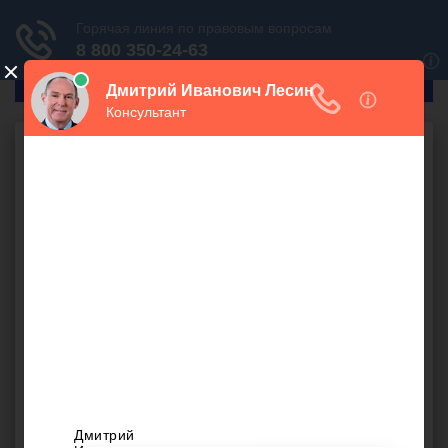
ГлавПрав
Консультация юриста
в Березниках
У каждого человека могут возникнуть ситуации,
требующие правового разрешения. Однако грамотно
урегулировать такие вопросы может далеко не каждый.
Чтобы защитить свои интересы в спорах и конфликтах
лучше воспользоваться профессиональной
юридической помощью. Сегодня для каждого доступна
бесплатная юридическая консультация в Березниках,
позволяющая получить консультационную поддержку
специалиста.
Вы сможете получить квалифицированную помощь в
любое время суток, используя наш интернет-ресурс. Для