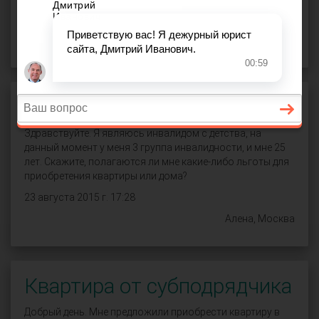
СПРОСИТЬ
Льготы по жилью
Здравствуйте. Я являюсь инвалидом с детства, на
данный момент у меня 3 группа инвалидности, и мне 25
лет. Скажите, полагаются ли мне какие-либо льготы для
приобретения квартиры или дома?
23 августа 2015 г. 17:28
Алена, Москва
Квартира от субподрядчика
Добрый день. Мне предложили приобрести квартиру в