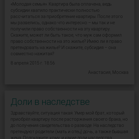
«Молодая семья». Квартира была оплачена, ведь
субсидии хватило практически полностью
рассчитаться за приобретение квартиры. После этого
мы развелись, однако что интересно – мы так и не
получили право собственности на эту квартиру.
Скажите, может ли быть такое, что муж сам оформил
право собственности на это жилье? Имею ли я право
претендовать на жилье? И скажите, субсидия – она
совместно нажитая?
8 апреля 2015 г. 18:56
Анастасия, Москва
Доли в наследстве
Здравствуйте, ситуация такая. Умер мой брат, который
приобрёл квартиру после расторжения своего брака, но
до получения свидетельства о разводе. На наследство
претендуют родители (мать и отец) дочь, а также бывшая
жена. Подскажите, кому, и какие доли наследства