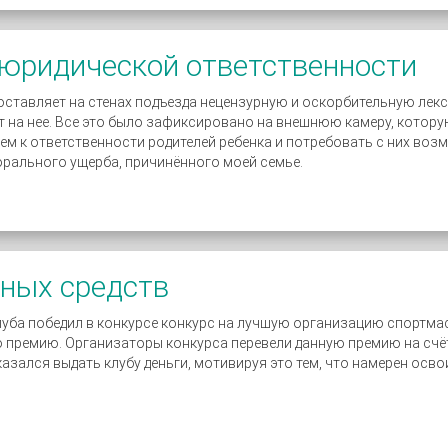
 юридической ответственности
оставляет на стенах подъезда нецензурную и оскорбительную лек
ет на нее. Все это было зафиксировано на внешнюю камеру, котор
нием к ответственности родителей ребенка и потребовать с них во
орального ущерба, причинённого моей семье.
ных средств
уба победил в конкурсе конкурс на лучшую организацию спортма
 премию. Организаторы конкурса перевели данную премию на счё
азался выдать клубу деньги, мотивируя это тем, что намерен осво