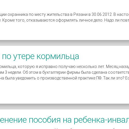
ии охранника по месту жительства в Рязани в 30.06.2012. В наст
е. Кроме того, отказываются оформлять личное дело. Надо ли пов
 по утере кормильца
ормильца, которую я исправно получаю несколько лет. Месяц наза
ам 3 недели. Об этом в бухгалтерии фирмы была сделана соответс
ана была уведомить о производственной практике ПФ. Так ли это? Е
енение пособия на ребенка-инва