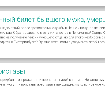
нный билет бывшего мужа, умер
ых действий после прохождения службы в Чечне и получал пенсию.
рмильца. Обратившись по месту жительства в Пенсионный Фонд в 
раво на получение пенсии умершего отца, но для этого необходимо
одится в Екатеринбурге? Где мне взять копию документа, чтобы о
приставы
перед банком, проживает и прописан в моей квартире. Недавно ем
ент, могут ли приставы арестовать находящееся в квартире моё 