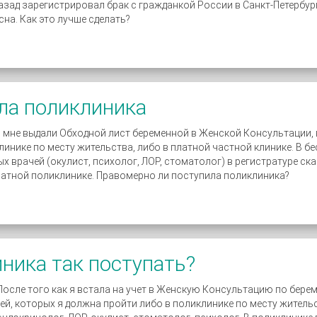
зад зарегистрировал брак с гражданкой России в Санкт-Петербурге
сна. Как это лучше сделать?
ла поликлиника
: мне выдали Обходной лист беременной в Женской Консультации, 
инике по месту жительства, либо в платной частной клинике. В б
х врачей (окулист, психолог, ЛОР, стоматолог) в регистратуре ска
платной поликлинике. Правомерно ли поступила поликлиника?
ника так поступать?
. После того как я встала на учет в Женскую Консультацию по бер
ей, которых я должна пройти либо в поликлинике по месту жительс