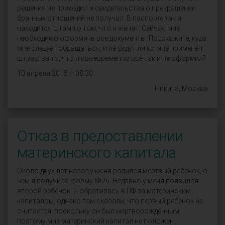
решения не приходил и свидетельства о прекращении
брачных отношений не получал. В паспорте так и
находится штамп о том, что я женат. Сейчас мне
необходимо оформить все документы. Подскажите, куда
мне следует обращаться, и не будут ли ко мне применён
штраф за то, что я своевременно всё так и не оформил?
10 апреля 2015 г. 08:30
Никита, Москва
Отказ в предоставлении
материнского капитала
Около двух лет назад у меня родился мёртвый ребёнок, о
чём я получила форму №26. Недавно у меня появился
второй ребёнок. Я обратилась в ПФ за материнским
капиталом, однако там сказали, что первый ребёнок не
считается, поскольку он был мертворождённым,
поэтому мне материнский капитал не положен.