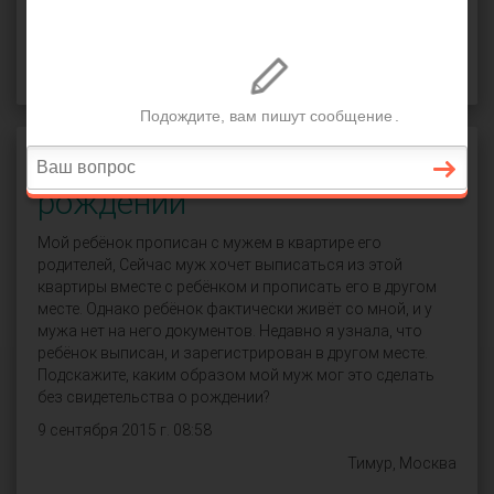
СПРОСИТЬ
Повторное свидетельство о
рождении
Мой ребёнок прописан с мужем в квартире его
родителей, Сейчас муж хочет выписаться из этой
квартиры вместе с ребёнком и прописать его в другом
месте. Однако ребёнок фактически живёт со мной, и у
мужа нет на него документов. Недавно я узнала, что
ребёнок выписан, и зарегистрирован в другом месте.
Подскажите, каким образом мой муж мог это сделать
без свидетельства о рождении?
9 сентября 2015 г. 08:58
Тимур, Москва