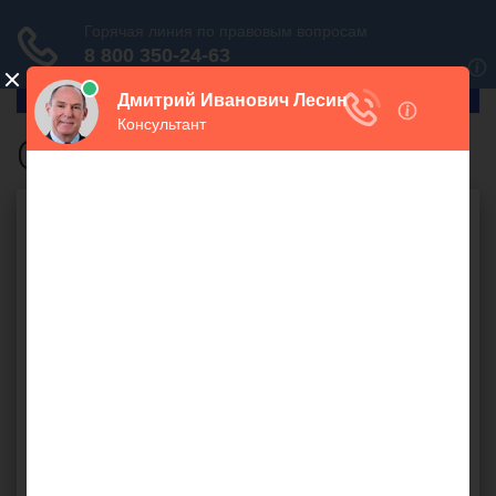
ГлавПрав
Органы загса
Бесплатная юридическая
консультация онлайн
Ваш вопрос: