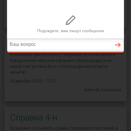
СПРОСИТЬ
Бухпроводка драгметалла
Компанией приобретена в Сбербанке золотая монета.
Как должным образом оформить бухпроводку, и на
какой счёт должна быть отнесена данная отнести
монета?
24 декабря 2014 г. 10:22
Алексей, Балашиха
Справка 4-н
Возможно ли снизить суммы страховых отчислений, в