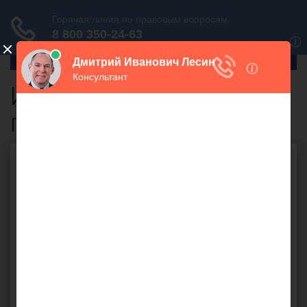
ГлавПрав
Исчисление налогов на
прибыль
Бесплатная юридическая
консультация онлайн
Ваш вопрос: