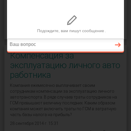
СПРОСИТЬ
Компенсация за
эксплуатацию личного авто
работника
Компания ежемесячно выплачивает своим
сотрудникам компенсации за эксплуатацию личного
автотранспорта. В ряде случаев траты сотрудников на
ГСМ превышают величину последних. Каким образом
компания может включить траты по ГСМ в затратную
часть базы налога на прибыль?
28 сентября 2014 г. 15:31