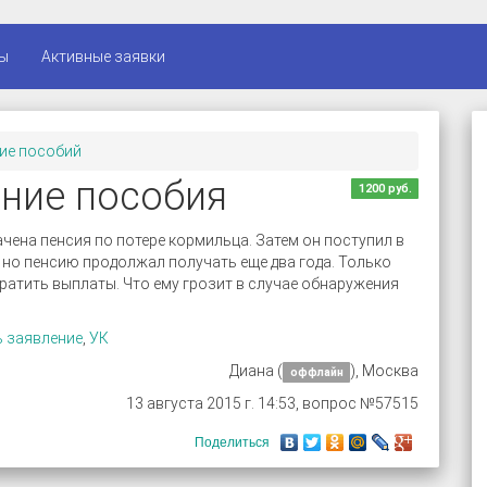
ы
Активные заявки
ие пособий
ние пособия
1200 руб.
чена пенсия по потере кормильца. Затем он поступил в
, но пенсию продолжал получать еще два года. Только
ратить выплаты. Что ему грозит в случае обнаружения
ь заявление
,
УК
Диана (
), Москва
оффлайн
13 августа 2015 г. 14:53, вопрос №57515
Поделиться