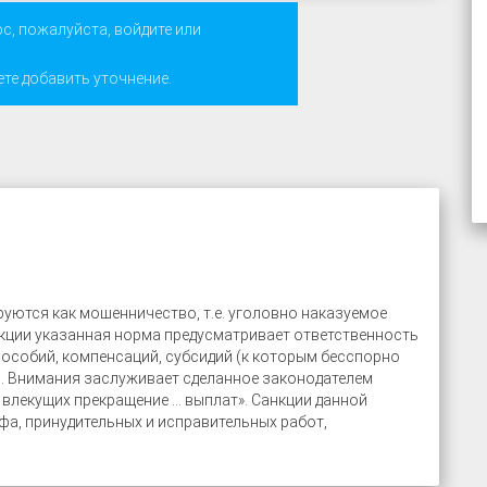
ос, пожалуйста,
войдите
или
ете добавить уточнение.
уются как мошенничество, т.е. уголовно наказуемое
дакции указанная норма предусматривает ответственность
пособий, компенсаций, субсидий (к которым бесспорно
). Внимания заслуживает сделанное законодателем
, влекущих прекращение … выплат». Санкции данной
фа, принудительных и исправительных работ,