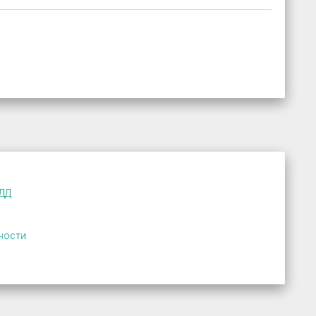
ПДД
ности