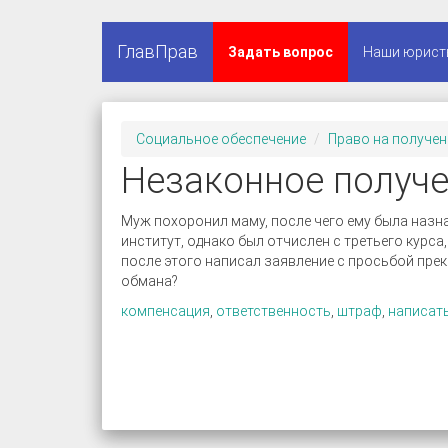
ГлавПрав
Задать вопрос
Наши юрист
Социальное обеспечение
Право на получен
Незаконное получе
Муж похоронил маму, после чего ему была назна
институт, однако был отчислен с третьего курса
после этого написал заявление с просьбой прек
обмана?
компенсация
,
ответственность
,
штраф
,
написат