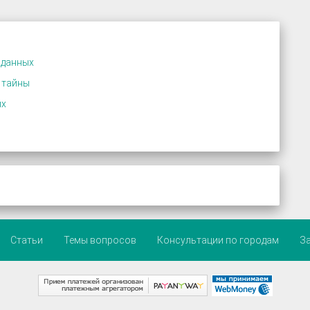
 данных
 тайны
их
Статьи
Темы вопросов
Консультации по городам
З