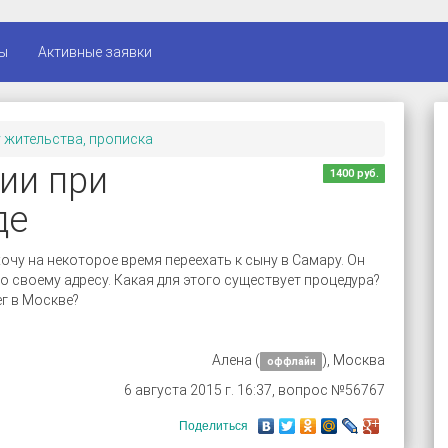
ы
Активные заявки
 жительства, прописка
ии при
1400 руб.
де
хочу на некоторое время переехать к сыну в Самару. Он
о своему адресу. Какая для этого существует процедура?
г в Москве?
Алена (
), Москва
оффлайн
6 августа 2015 г. 16:37, вопрос №56767
Поделиться