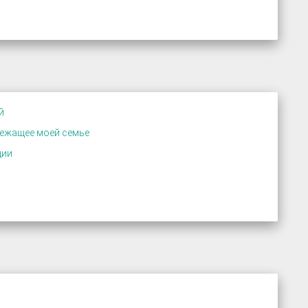
й
лежащее моей семье
ции