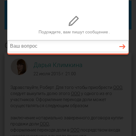
Чтобы ответить на этот вопрос, пожалуйста,
войдите
или
зарегистрируйтесь
.
Если это ваш вопрос, вы можете добавить уточнение.
Ответы юристов: (1)
Дарья Климкина
22 июля 2015 г. 21:00
Здравствуйте, Роберт. Для того чтобы приобрести
ООО
,
следует выкупить долю этого
ООО
у одного из его
участников. Оформление перехода доли может
осуществляться следующим образом:
заключение нотариально заверенного договора купли-
продажи доли
ООО
;
оформление перехода доли в
ООО
посредством входа