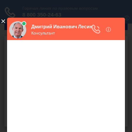
ГлавПрав
Предпринимательское право
Приобретение ООО
бесплатно
Добрый день, я намереваюсь приобрести
ООО
.
Подскажите, как правильно это сделать?
договор купли - продажи
,
доля
,
ООО
,
ИФНС
Полина (
), Чебоксары
оффлайн
22 июля 2015 г. 20:10, вопрос №55237
Поделиться