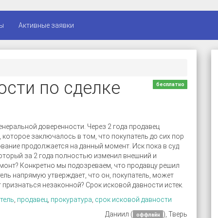
ы
Активные заявки
ости по сделке
бесплатно
генеральной доверенности. Через 2 года продавец
, которое заключалось в том, что покупатель до сих пор
ование продолжается на данный момент. Иск пока в суд
 который за 2 года полностью изменил внешний и
емонт? Конкретно мы подозреваем, что продавцу решил
тель напрямую утверждает, что он, покупатель, может
 признаться незаконной? Срок исковой давности истек.
тель
,
продавец
,
прокуратура
,
срок исковой давности
Даниил (
), Тверь
оффлайн