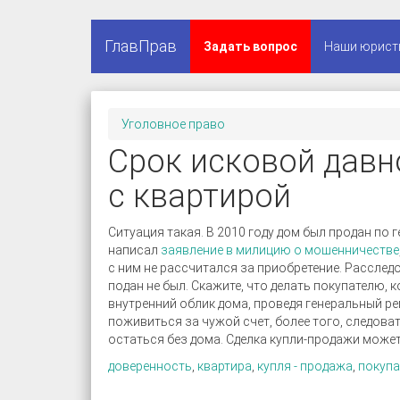
ГлавПрав
Задать вопрос
Наши юрист
Уголовное право
Срок исковой давн
с квартирой
Ситуация такая. В 2010 году дом был продан по 
написал
заявление в милицию о мошенничестве
с ним не рассчитался за приобретение. Расслед
подан не был. Скажите, что делать покупателю,
внутренний облик дома, проведя генеральный р
поживиться за чужой счет, более того, следова
остаться без дома. Сделка купли-продажи может
доверенность
,
квартира
,
купля - продажа
,
покупа