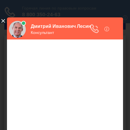
ГлавПрав
Недвижимость
Жилищное право
Могу ли я подать
исковое заявление в
суд на получение
квартиры до сноса
дома,т.к.дома идут
под снос(2020г)
500 руб.