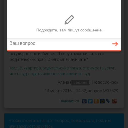
Мы проживаем на данный момент в Северном Бутово.
Все дома, которые есть в нашем районе, подлежат
сносу, что будет длиться до 2020 года. У нас
муниципальная государственная квартира, где
зарегистрированы мой бывший супруг, сын 12 лет и я.
Можно ли
подать исковое заявление в суд
, чтобы
получить жилье еще до того, как наш дом снесут, ведь
условия для проживания в нашем доме попросту
никакие. Мы живем вместе с мужем, а он пьет, и
регулярно нас избивает. Я хочу также лишить его
родительских прав. С чего мне начинать?
жильё
,
квартира
,
родительские права
,
стоимость услуг
,
иск в суд
,
подать исковое заявление в суд
Алена (
), Новосибирск
оффлайн
14 марта 2015 г. 14:32, вопрос №37829
Поделиться
Чтобы ответить на этот вопрос, пожалуйста,
войдите
или
зарегистрируйтесь
.