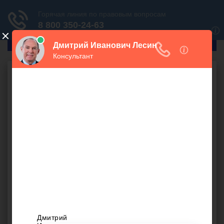
ГлавПрав
Наследство
Имеют ли право
претендовать на
наследство внуки и
правнуки?
1500 руб.
Недавно умер дедушка, после которого осталось
наследство без завещания
. У него имеются двое детей,
двое внуков и одна правнучка. Дети уже вступили в
наследство. Подскажете, вправе ли внуки и правнучка,