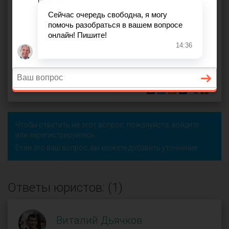
претендовать на какую-либо долю наследства?
завещание
,
наследодатель
,
наследники первой очереди
,
вступить в наследство
,
доля наследства
,
наследники по
закону
,
претендовать на наследство
Анна (
), Санкт-Петербург
оффлайн
8 марта 2015 г. 11:20, вопрос №35449
Поделиться
Чтобы ответить на этот вопрос, пожалуйста,
войдите
или
зарегистрируйтесь
.
Если это ваш вопрос, вы можете добавить уточнение.
Ответы юристов: (1)
Виталий Дьячков