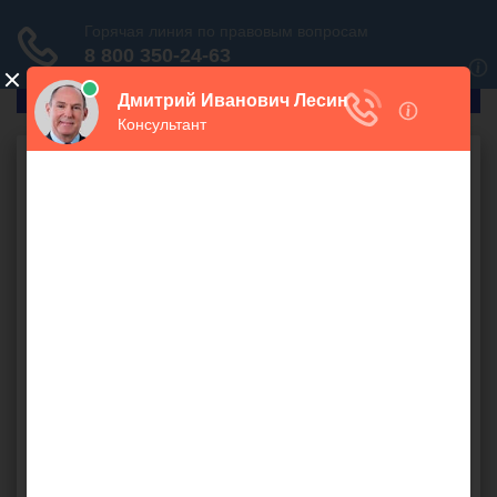
ГлавПрав
Семейное право
Алименты
Как отсудить
алименты у мужа без
развода
1000 руб.
У меня на воспитании двое несовершеннолетних детей, и
я желаю подать на
выплату алиментов без развода
.
Однако есть определенные опасения, что мой супруг
также подаст на то же самое, то есть встречный иск. Как
решаются подобные ситуации? Насколько часто дети
остаются с мамой?