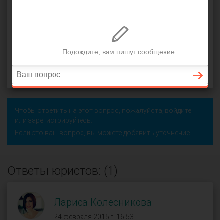
встречный иск
,
выплата алиментов
,
развод
,
составление искового заявления
,
несовершеннолетние
дети
Михаил (
), Барнаул
оффлайн
24 февраля 2015 г. 16:09, вопрос №33341
Поделиться
Чтобы ответить на этот вопрос, пожалуйста,
войдите
или
зарегистрируйтесь
.
Если это ваш вопрос, вы можете добавить уточнение.
Ответы юристов: (1)
Лариса Колесникова
24 февраля 2015 г. 16:53