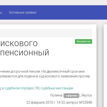
ы
Активные заявки
 искового
бесплатно
а пенсионный
чении досрочной пенсии. На двухмесячный срок мне
авливаются для подачи в суд искового заявления против
д
,
в судебном порядке
,
ПФ
,
судебные инстанции
Полина (
), Якутск
оффлайн
22 февраля 2015 г. 14:32, вопрос №32848