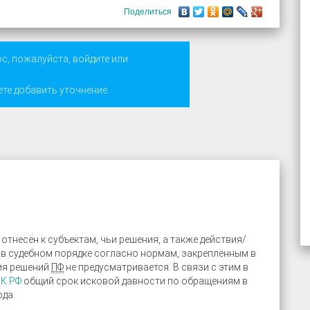
Поделиться
ос, пожалуйста,
войдите
или
ете добавить уточнение.
отнесён к субъектам, чьи решения, а также действия/
в судебном порядке согласно нормам, закреплённым в
ния решений
ПФ
не предусматривается. В связи с этим в
ГК РФ
общий срок исковой давности по обращениям в
ода.