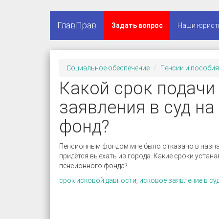
ГлавПрав
Задать вопрос
Наши юрист
Социальное обеспечение
Пенсии и пособия
Какой срок подачи
заявления в суд н
фонд?
Пенсионным фондом мне было отказано в назна
придётся выехать из города. Какие сроки устан
пенсионного фонда?
срок исковой давности
,
исковое заявление в су