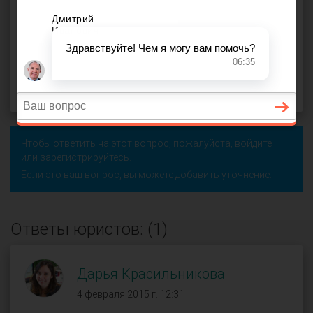
услуг
,
открытие ИП
,
ПКО
,
платежная карта
,
продажа
товара
,
рабочий день
,
реализация товара
,
ККМ
,
ИП на
УСН
Егор (
), Балахна
оффлайн
4 февраля 2015 г. 11:35, вопрос №31114
Поделиться
Чтобы ответить на этот вопрос, пожалуйста,
войдите
или
зарегистрируйтесь
.
Если это ваш вопрос, вы можете добавить уточнение.
Ответы юристов: (1)
Дарья Красильникова
4 февраля 2015 г. 12:31