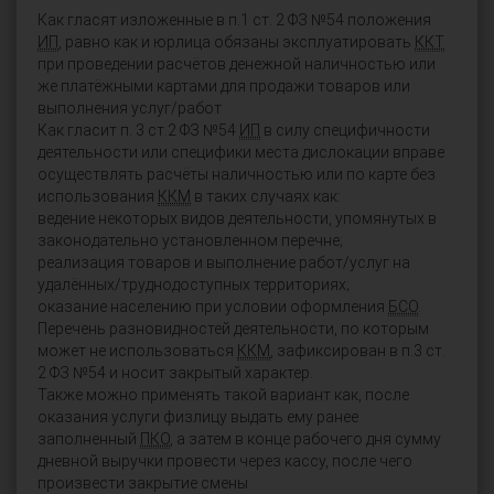
Как гласят изложенные в п.1 ст. 2 ФЗ №54 положения
ИП
, равно как и юрлица обязаны эксплуатировать
ККТ
при проведении расчётов денежной наличностью или
же платёжными картами для продажи товаров или
выполнения услуг/работ
Как гласит п. 3 ст.2 ФЗ №54
ИП
в силу специфичности
деятельности или специфики места дислокации вправе
осуществлять расчёты наличностью или по карте без
использования
ККМ
в таких случаях как:
ведение некоторых видов деятельности, упомянутых в
законодательно установленном перечне;
реализация товаров и выполнение работ/услуг на
удалённых/труднодоступных территориях;
оказание населению при условии оформления
БСО
.
Перечень разновидностей деятельности, по которым
может не использоваться
ККМ
, зафиксирован в п.3 ст.
2 ФЗ №54 и носит закрытый характер.
Также можно применять такой вариант как, после
оказания услуги физлицу выдать ему ранее
заполненный
ПКО
, а затем в конце рабочего дня сумму
дневной выручки провести через кассу, после чего
произвести закрытие смены.