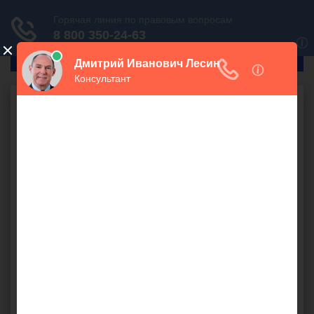
ГлавПрав
Налоговое право
ККМ и
индивидуальный
предприниматель
900 руб.
Предполагается открытие
ИП
на
УСН
по оказанию
компьютерной помощи несколькими выездными
специалистами. Нужно ли для этого заводить
ККМ
?
БСО
,
вид деятельности
,
выполнение работ
,
выручка
,
индивидуальный предприниматель
,
касса
,
ККТ
,
оказание