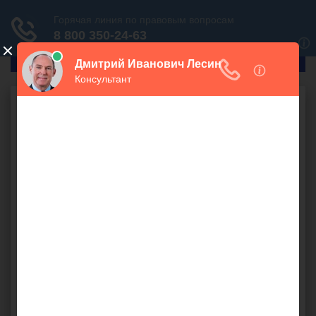
ГлавПрав
Налоговое право
ЕСН и поощрительные
надбавки
бесплатно
В учреждениях образовательного профиля для молодых
специалистов предусмотрены выплаты в размере 4
окладов. Подлежат ли последние обложению ЕСН 26,2%?
вознаграждение
,
выполнение работ
,
ЕСН
,
компенсационный
,
контракт
,
надбавка
,
оклад
,
премия
,
трудовая деятельность
,
заработок
,
налоговая
,
сумма
выплаты
,
НК