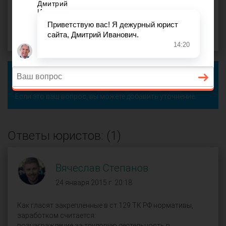
Диана (
), Омск
оффлайн
24 января 2015 г. 19:43, вопрос №30383
Поделиться
Чтобы ответить на этот вопрос, пожалуйста,
войдите
или
зарегистрируйтесь
.
Если это ваш вопрос, вы можете добавить уточнение.
Ответы юристов: (1)
Вячеслав Степанов
24 января 2015 г. 20:18
Как гласят закреплённые в ст.129 ТК РФ нормативы,
заработком считается:
вознаграждение за трудовую деятельность в