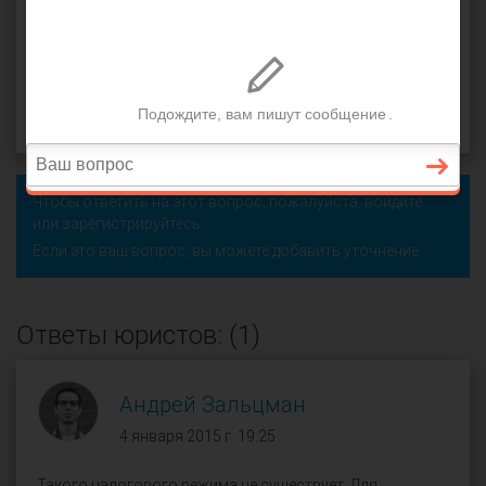
режимы
,
оприходование товара
,
отчетность
,
розница
,
счет - фактура
Роман (
), Тверь
оффлайн
4 января 2015 г. 19:20, вопрос №29142
Поделиться
Чтобы ответить на этот вопрос, пожалуйста,
войдите
или
зарегистрируйтесь
.
Если это ваш вопрос, вы можете добавить уточнение.
Ответы юристов: (1)
Андрей Зальцман
4 января 2015 г. 19:25
Такого налогового режима не существует. Для