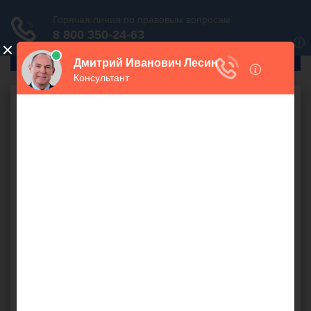
ГлавПрав
Налоговое право
Интернет-магазин и
отчётность
бесплатно
Планируется запустить интернет-магазин по
реализации запчастей оптом и в розницу. Закупки
производятся в странах СНГ. Имеется ли налоговый
режим, под который не подпадает оприходование
товара, а если нет, какие документы надо представлять
для отчётности?
закупка
,
интернет - магазин
,
накладная
,
налоговые