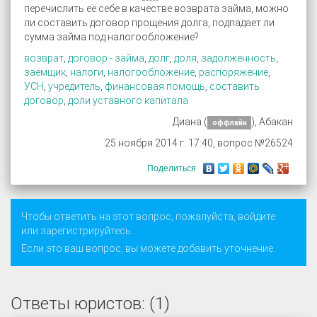
перечислить её себе в качестве возврата займа, можно
ли составить договор прощения долга, подпадает ли
сумма займа под налогообложение?
возврат
,
договор - займа
,
долг
,
доля
,
задолженность
,
заёмщик
,
налоги
,
налогообложение
,
распоряжение
,
УСН
,
учредитель
,
финансовая помощь
,
составить
договор
,
доли уставного капитала
Диана (
), Абакан
оффлайн
25 ноября 2014 г. 17:40, вопрос №26524
Поделиться
Чтобы ответить на этот вопрос, пожалуйста,
войдите
или
зарегистрируйтесь
.
Если это ваш вопрос, вы можете добавить уточнение.
Ответы юристов: (1)