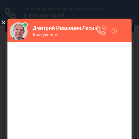
ГлавПрав
Налоговое право
Дата счета-фактуры
бесплатно
Должна ли дата оформления счёта-фактуры быть
идентичной дате оформления Акта, и какой
нормативной документацией это регулируется?
оформление счетов - фактур
,
реализация продукции
,
НК
,
отгрузка продукции
Алена (
), Бузулук
оффлайн
13 сентября 2014 г. 23:51, вопрос №15032
Поделиться