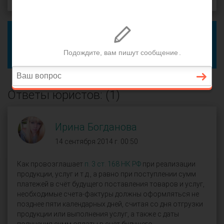
Чтобы ответить на этот вопрос, пожалуйста,
войдите
или
зарегистрируйтесь
.
Если это ваш вопрос, вы можете добавить уточнение.
Ответы юристов: (1)
Ирина Богданова
14 сентября 2014 г. 00:50
Как провозглашает
п. 3 ст. 168 НК РФ
при реализации
продукции, услуг и т.д., а равно при поступлении сумм
платежей в счёт будущего поставления товаров и услуг,
необходимые счета-фактуры должны оформляться не
позднее пяти календарных дней, считая со дня отгрузки
продукции или выполнения услуг, а также с даты