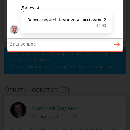
покупок
,
перепродажа
,
поставщик
,
резидент РФ
,
счет -
фактура
,
таможенная декларация
,
таможня
,
налоговая
Ульяна (
), Старый Оскол
оффлайн
24 августа 2014 г. 15:03, вопрос №10561
Поделиться
Чтобы ответить на этот вопрос, пожалуйста,
войдите
или
зарегистрируйтесь
.
Если это ваш вопрос, вы можете добавить уточнение.
Ответы юристов: (1)
Алексей Фадеев
24 августа 2014 г. 15:27
Налоговый Кодекс
вовсе не регулирует нормы ведения