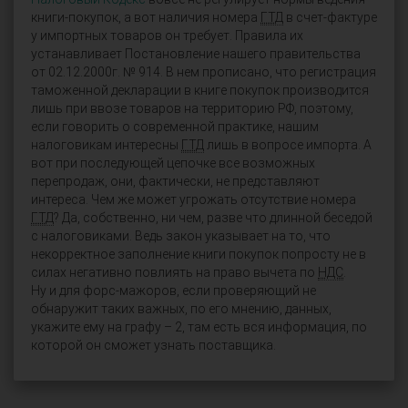
книги-покупок, а вот наличия номера
ГТД
в счет-фактуре
у импортных товаров он требует. Правила их
устанавливает Постановление нашего правительства
от 02.12.2000г. № 914. В нем прописано, что регистрация
таможенной декларации в книге покупок производится
лишь при ввозе товаров на территорию РФ, поэтому,
если говорить о современной практике, нашим
налоговикам интересны
ГТД
лишь в вопросе импорта. А
вот при последующей цепочке все возможных
перепродаж, они, фактически, не представляют
интереса. Чем же может угрожать отсутствие номера
ГТД
? Да, собственно, ни чем, разве что длинной беседой
с налоговиками. Ведь закон указывает на то, что
некорректное заполнение книги покупок попросту не в
силах негативно повлиять на право вычета по
НДС
.
Ну и для форс-мажоров, если проверяющий не
обнаружит таких важных, по его мнению, данных,
укажите ему на графу – 2, там есть вся информация, по
которой он сможет узнать поставщика.