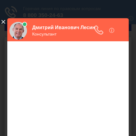
ГлавПрав
Налоговое право
Отсутствие номера
ГТД
1300 руб.
Мы приобретаем импортный товар у одной российской
организации, мы резиденты РФ. Это позволяет
избежать волокиты с бумагами на таможне. Но есть
вопрос, обязательно ли заносить в книгу покупок
номера
ГТД
из счетов-фактур российских
поставщиков? И чем нам может грозить их отсутствие?
вычет по НДС
,
ГТД
,
импорт
,
импортный товар
,
книга