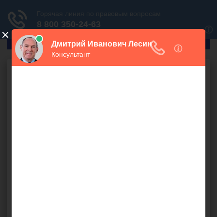
ГлавПрав
Гражданское право
Как осуществлять
учет денежных
средств
бесплатно
В доме есть помещение, переданное в аренду юр. лицу (с
согласия собственников дома). Юр. лицо работает по
«упрощенке». Дом на счету управляющей компании. Как
жителям дома вести учет, составлять отчетность и т.д.?
арендатор
,
отчетность
,
помещение
,