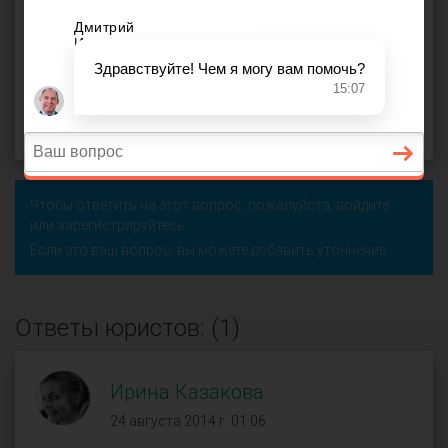
предпринимательская деятельность
,
расходы по аренде
,
собственник
,
счет на оплату
,
учет денежных средств
,
юр
лица
,
упрощенка
,
имущество в аренду
Александр (
), Находка
оффлайн
24 августа 2014 г. 00:12, вопрос №10527
Поделиться
Чтобы ответить на этот вопрос, пожалуйста,
войдите
или
зарегистрируйтесь
.
Если это ваш вопрос, вы можете добавить уточнение.
Ответы юристов: (1)
Ирина Казакова
24 августа 2014 г. 01:06