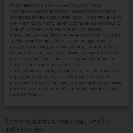
Подобные сделки возможны благодаря праву
собственника распоряжаться имуществом согласно
своим желаниям. А раз жители дома – собственники, то
они могут сдать часть своей собственности в аренду. В
данной ситуации есть ряд условий, во-первых,
помещение должно быть признанно как нежилое, этого
требует наш Жилищный Кодекс. А при сдаче такого
имущества в аренду, есть еще обязательное условие, а
именно: составление акта приемки-передачи. Этот акт –
подтверждение того факта, что имущество получено
арендатором и используется в его
предпринимательской деятельности, так как только это
порождает право арендатора учитывать все свои
расходы по аренде. А вот для подтверждения этих самых
расходов, ни счета на оплату, ни акты оказанных услуг,
не обязательны.
Воспользуйтесь поиском, чтобы
найти ответ: