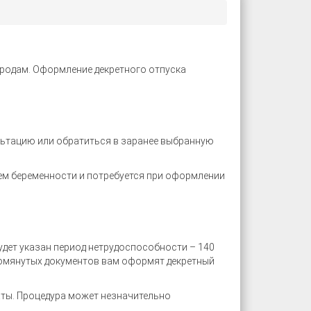
 родам. Оформление декретного отпуска
льтацию или обратиться в заранее выбранную
ием беременности и потребуется при оформлении
удет указан период нетрудоспособности – 140
упомянутых документов вам оформят декретный
аты. Процедура может незначительно