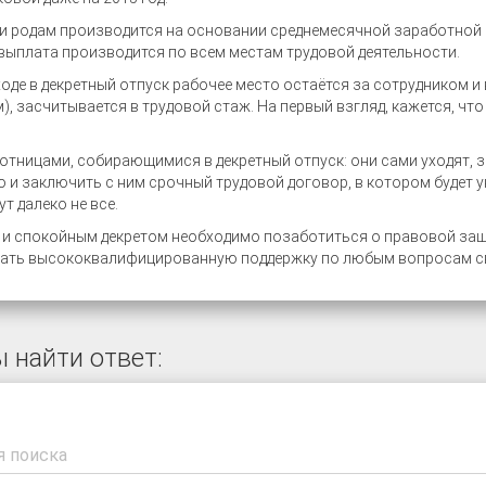
и родам производится на основании среднемесячной заработной пл
и выплата производится по всем местам трудовой деятельности.
оде в декретный отпуск рабочее место остаётся за сотрудником и 
), засчитывается в трудовой стаж. На первый взгляд, кажется, чт
отницами, собирающимися в декретный отпуск: они сами уходят, 
го и заключить с ним срочный трудовой договор, в котором будет 
т далеко не все.
и спокойным декретом необходимо позаботиться о правовой защи
азать высококвалифицированную поддержку по любым вопросам с
 найти ответ: