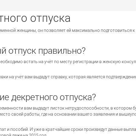
тного отпуска
еменной женщины, он позволяет ей максимально подготовиться к
й отпуск правильно?
еобходимо встать на учёт по месту регистрации в женскую консу
овки на учёт вам выдадут справку, которая является подтвержден
ие декретного отпуска?
еременности вам выдадут листок нетрудоспособности, в котором б
а место своей работы, где на основании вашего заявления и выше
ат и пособий. И уже в кратчайшие сроки произведут данные выпл
овой даже на 2015 год.