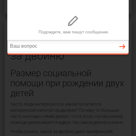
Семейное право
Материнский капитал
за двойню
Размер социальной
помощи при рождении двух
детей
Часто люди интересуются, какой полагается
материнский капитал за двойню? Почему-то большая
часть молодых семей думает, что в этом случае размер
помощи увеличивается вдвое. На самом деле все иначе.
Чтобы узнать, какой за двойню дают материнский